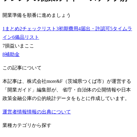
開業準備を順番に進めましょう
1
まとめ
2
チェックリスト
3
初期費用
4
届出・許認可
5
タイムラ
イン
6
備品リスト
7
損益
いまここ
8
補助金
この記事について
本記事は、株式会社more&F（茨城県つくば市）が運営する
「開業ガイド」編集部が、 省庁・自治体の公開情報や日本
政策金融公庫の公的統計データをもとに作成しています。
運営者情報
情報の出典について
業種カテゴリから探す