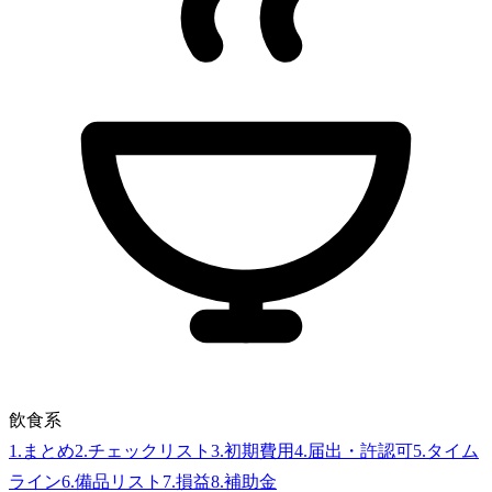
飲食系
1
.
まとめ
2
.
チェックリスト
3
.
初期費用
4
.
届出・許認可
5
.
タイム
ライン
6
.
備品リスト
7
.
損益
8
.
補助金