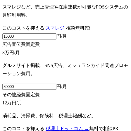
スマレジなど、売上管理や在庫連携が可能なPOSシステムの
月額利用料。
このコストを抑える:
スマレジ
相談無料
PR
円/月
広告宣伝費
固定費
8万円
/月
グルメサイト掲載、SNS広告、ミシュランガイド関連プロモ
ーション費用。
円/月
その他経費
固定費
12万円
/月
消耗品、清掃費、保険料、税理士報酬など。
このコストを抑える:
税理士ドットコム →
無料で相談
PR