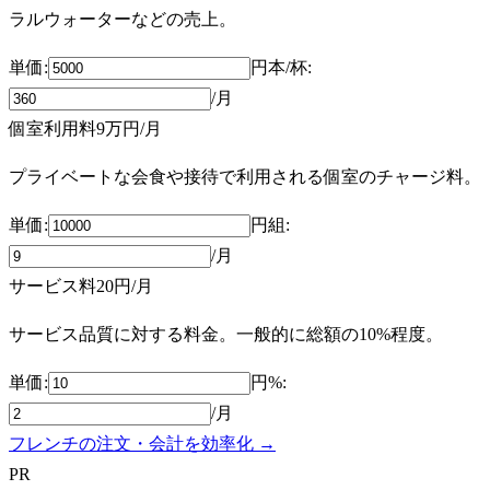
ラルウォーターなどの売上。
単価:
円
本/杯
:
/月
個室利用料
9万円
/月
プライベートな会食や接待で利用される個室のチャージ料。
単価:
円
組
:
/月
サービス料
20円
/月
サービス品質に対する料金。一般的に総額の10%程度。
単価:
円
%
:
/月
フレンチの注文・会計を効率化 →
PR