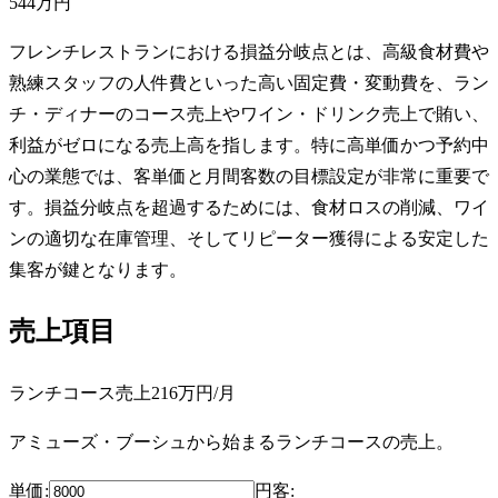
544万円
フレンチレストランにおける損益分岐点とは、高級食材費や
熟練スタッフの人件費といった高い固定費・変動費を、ラン
チ・ディナーのコース売上やワイン・ドリンク売上で賄い、
利益がゼロになる売上高を指します。特に高単価かつ予約中
心の業態では、客単価と月間客数の目標設定が非常に重要で
す。損益分岐点を超過するためには、食材ロスの削減、ワイ
ンの適切な在庫管理、そしてリピーター獲得による安定した
集客が鍵となります。
売上項目
ランチコース売上
216万円
/月
アミューズ・ブーシュから始まるランチコースの売上。
単価:
円
客
: