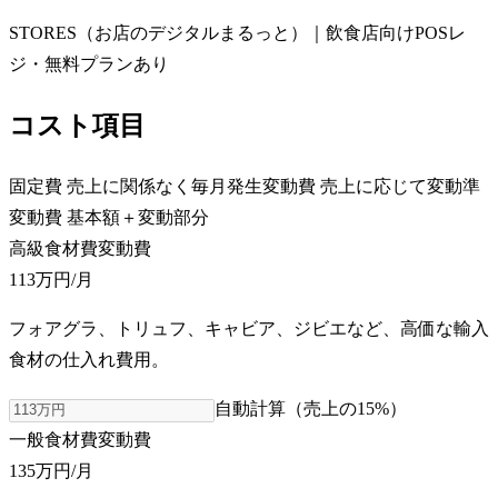
STORES（お店のデジタルまるっと）｜飲食店向けPOSレ
ジ・無料プランあり
コスト項目
固定費
売上に関係なく毎月発生
変動費
売上に応じて変動
準
変動費
基本額＋変動部分
高級食材費
変動費
113万円
/月
フォアグラ、トリュフ、キャビア、ジビエなど、高価な輸入
食材の仕入れ費用。
自動計算（売上の
15
%）
一般食材費
変動費
135万円
/月