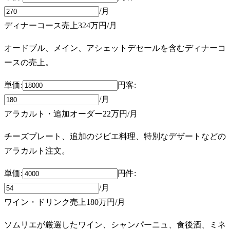
/月
ディナーコース売上
324万円
/月
オードブル、メイン、アシェットデセールを含むディナーコ
ースの売上。
単価:
円
客
:
/月
アラカルト・追加オーダー
22万円
/月
チーズプレート、追加のジビエ料理、特別なデザートなどの
アラカルト注文。
単価:
円
件
:
/月
ワイン・ドリンク売上
180万円
/月
ソムリエが厳選したワイン、シャンパーニュ、食後酒、ミネ