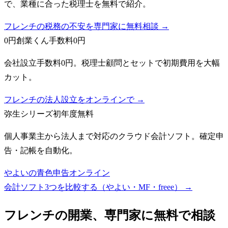
で、業種に合った税理士を無料で紹介。
フレンチの税務の不安を専門家に無料相談 →
0円創業くん
手数料0円
会社設立手数料0円。税理士顧問とセットで初期費用を大幅
カット。
フレンチの法人設立をオンラインで →
弥生シリーズ
初年度無料
個人事業主から法人まで対応のクラウド会計ソフト。確定申
告・記帳を自動化。
やよいの青色申告オンライン
会計ソフト3つを比較する（やよい・MF・freee）
→
フレンチ
の開業、専門家に無料で相談