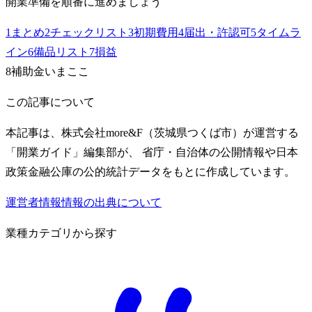
開業準備を順番に進めましょう
1
まとめ
2
チェックリスト
3
初期費用
4
届出・許認可
5
タイムラ
イン
6
備品リスト
7
損益
8
補助金
いまここ
この記事について
本記事は、株式会社more&F（茨城県つくば市）が運営する
「開業ガイド」編集部が、 省庁・自治体の公開情報や日本
政策金融公庫の公的統計データをもとに作成しています。
運営者情報
情報の出典について
業種カテゴリから探す