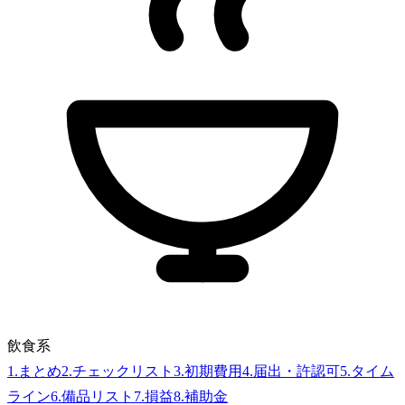
飲食系
1
.
まとめ
2
.
チェックリスト
3
.
初期費用
4
.
届出・許認可
5
.
タイム
ライン
6
.
備品リスト
7
.
損益
8
.
補助金