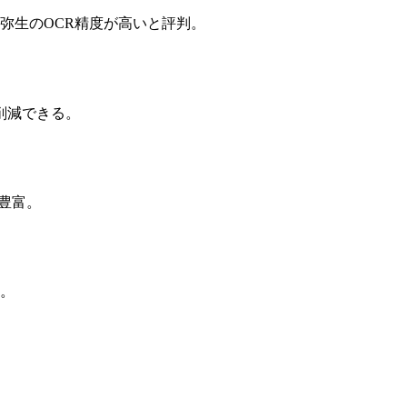
弥生のOCR精度が高いと評判。
削減できる。
が豊富。
こ。