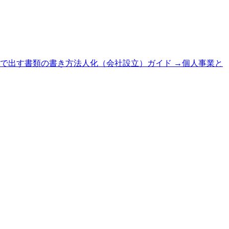
で出す書類の書き方
法人化（会社設立）ガイド
→
個人事業と