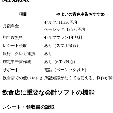
項目
やよいの青色申告
おすすめ
セルフ: 11,330円/年
月額料金
ベーシック: 18,975円/年
初年度無料
セルフプラン1年無料
レシート読取
あり（スマホ撮影）
銀行・クレカ連携
あり
確定申告書作成
あり（e-Tax対応）
サポート
電話（ベーシック以上）
飲食店での使いやすさ
簿記知識がなくても使える。操作が簡
飲食店に重要な会計ソフトの機能
レシート・領収書の読取