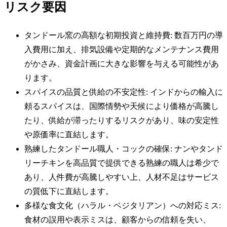
リスク要因
タンドール窯の高額な初期投資と維持費: 数百万円の導
入費用に加え、排気設備や定期的なメンテナンス費用
がかさみ、資金計画に大きな影響を与える可能性があ
ります。
スパイスの品質と供給の不安定性: インドからの輸入に
頼るスパイスは、国際情勢や天候により価格が高騰し
たり、供給が滞ったりするリスクがあり、味の安定性
や原価率に直結します。
熟練したタンドール職人・コックの確保: ナンやタンド
リーチキンを高品質で提供できる熟練の職人は希少で
あり、人件費が高騰しやすい上、人材不足はサービス
の質低下に直結します。
多様な食文化（ハラル・ベジタリアン）への対応ミス:
食材の誤用や表示ミスは、顧客からの信頼を失い、