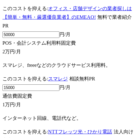
このコストを抑える:
オフィス・店舗デザインの業者探しは
【簡単・無料・厳選優良業者】のEMEAO!
無料で業者紹介
PR
円/月
POS・会計システム利用料
固定費
2万円
/月
スマレジ、freeeなどのクラウドサービス利用料。
このコストを抑える:
スマレジ
相談無料
PR
円/月
通信費
固定費
1万円
/月
インターネット回線、電話代など。
このコストを抑える:
NTTフレッツ光・ひかり電話
法人向け