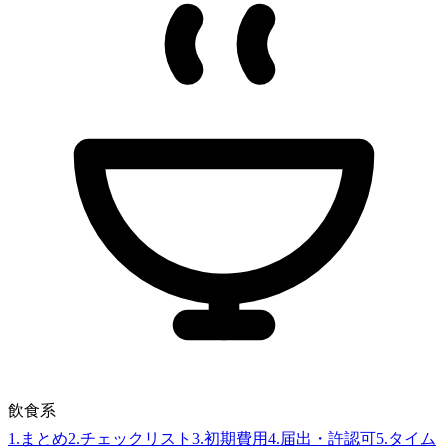
飲食系
1
.
まとめ
2
.
チェックリスト
3
.
初期費用
4
.
届出・許認可
5
.
タイム