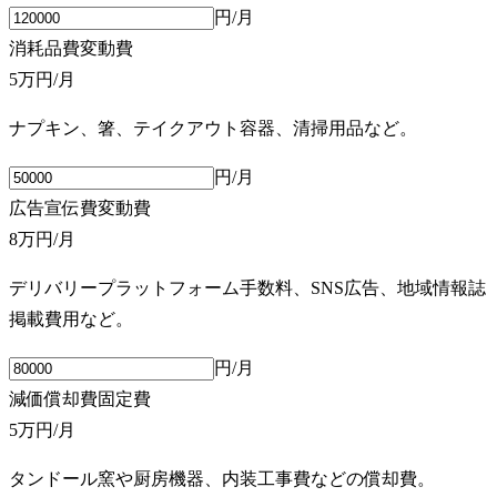
円/月
消耗品費
変動費
5万円
/月
ナプキン、箸、テイクアウト容器、清掃用品など。
円/月
広告宣伝費
変動費
8万円
/月
デリバリープラットフォーム手数料、SNS広告、地域情報誌
掲載費用など。
円/月
減価償却費
固定費
5万円
/月
タンドール窯や厨房機器、内装工事費などの償却費。