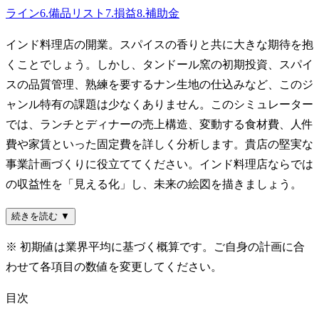
ライン
6
.
備品リスト
7
.
損益
8
.
補助金
インド料理店の開業。スパイスの香りと共に大きな期待を抱
くことでしょう。しかし、タンドール窯の初期投資、スパイ
スの品質管理、熟練を要するナン生地の仕込みなど、このジ
ャンル特有の課題は少なくありません。このシミュレーター
では、ランチとディナーの売上構造、変動する食材費、人件
費や家賃といった固定費を詳しく分析します。貴店の堅実な
事業計画づくりに役立ててください。インド料理店ならでは
の収益性を「見える化」し、未来の絵図を描きましょう。
続きを読む ▼
※ 初期値は業界平均に基づく概算です。ご自身の計画に合
わせて各項目の数値を変更してください。
目次