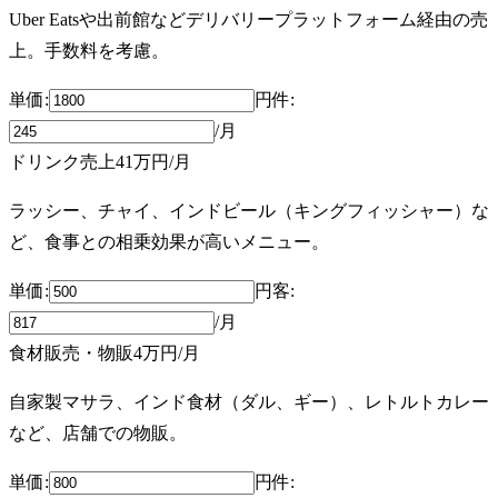
Uber Eatsや出前館などデリバリープラットフォーム経由の売
上。手数料を考慮。
単価:
円
件
:
/月
ドリンク売上
41万円
/月
ラッシー、チャイ、インドビール（キングフィッシャー）な
ど、食事との相乗効果が高いメニュー。
単価:
円
客
:
/月
食材販売・物販
4万円
/月
自家製マサラ、インド食材（ダル、ギー）、レトルトカレー
など、店舗での物販。
単価:
円
件
: