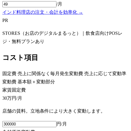
/月
インド料理店の注文・会計を効率化 →
PR
STORES（お店のデジタルまるっと）｜飲食店向けPOSレ
ジ・無料プランあり
コスト項目
固定費
売上に関係なく毎月発生
変動費
売上に応じて変動
準
変動費
基本額＋変動部分
家賃
固定費
30万円
/月
店舗の賃料。立地条件により大きく変動します。
円/月