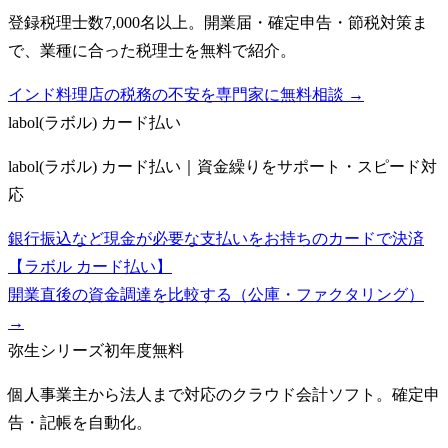
登録税理士数7,000名以上。開業届・確定申告・節税対策ま
で、業種に合った税理士を無料で紹介。
インド料理店の税務の不安を専門家に無料相談 →
labol(ラボル) カード払い
labol(ラボル) カード払い｜資金繰りをサポート・スピード対
応
銀行振込など現金が必要な支払いをお持ちのカードで決済
【ラボル カード払い】
開業直後の資金調達を比較する（公庫・ファクタリング）
→
弥生シリーズ
初年度無料
個人事業主から法人まで対応のクラウド会計ソフト。確定申
告・記帳を自動化。