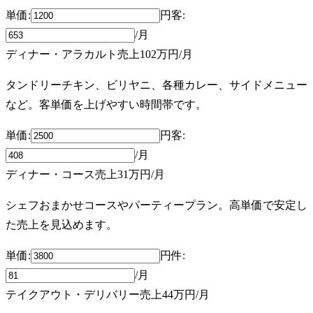
単価:
円
客
:
/月
ディナー・アラカルト売上
102万円
/月
タンドリーチキン、ビリヤニ、各種カレー、サイドメニュー
など。客単価を上げやすい時間帯です。
単価:
円
客
:
/月
ディナー・コース売上
31万円
/月
シェフおまかせコースやパーティープラン。高単価で安定し
た売上を見込めます。
単価:
円
件
:
/月
テイクアウト・デリバリー売上
44万円
/月