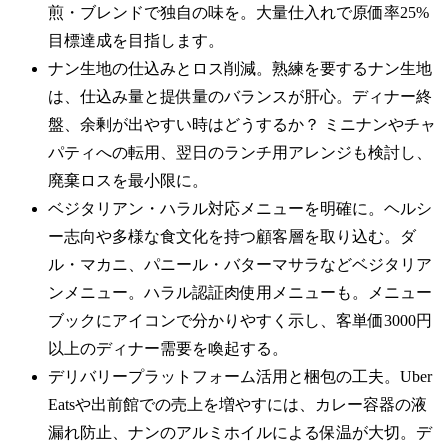
煎・ブレンドで独自の味を。大量仕入れで原価率25%
目標達成を目指します。
ナン生地の仕込みとロス削減。熟練を要するナン生地
は、仕込み量と提供量のバランスが肝心。ディナー終
盤、余剰が出やすい時はどうするか？ ミニナンやチャ
パティへの転用、翌日のランチ用アレンジも検討し、
廃棄ロスを最小限に。
ベジタリアン・ハラル対応メニューを明確に。ヘルシ
ー志向や多様な食文化を持つ顧客層を取り込む。ダ
ル・マカニ、パニール・バターマサラなどベジタリア
ンメニュー。ハラル認証肉使用メニューも。メニュー
ブックにアイコンで分かりやすく示し、客単価3000円
以上のディナー需要を喚起する。
デリバリープラットフォーム活用と梱包の工夫。Uber
Eatsや出前館での売上を増やすには、カレー容器の液
漏れ防止、ナンのアルミホイルによる保温が大切。デ