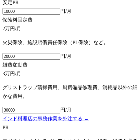
安定
PR
円/月
保険料
固定費
2万円
/月
火災保険、施設賠償責任保険（PL保険）など。
円/月
雑費
変動費
3万円
/月
グリストラップ清掃費用、厨房備品修理費、消耗品以外の細
かな費用。
円/月
インド料理店の事務作業を外注する →
PR