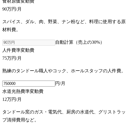
食材原価
変動費
90万円
/月
スパイス、ダル、肉、野菜、ナン粉など、料理に使用する原
材料費。
自動計算（売上の
30
%）
人件費
準変動費
75万円
/月
熟練のタンドール職人やコック、ホールスタッフの人件費。
円/月
水道光熱費
準変動費
12万円
/月
タンドール窯のガス・電気代、厨房の水道代、グリストラッ
プ清掃費用など。