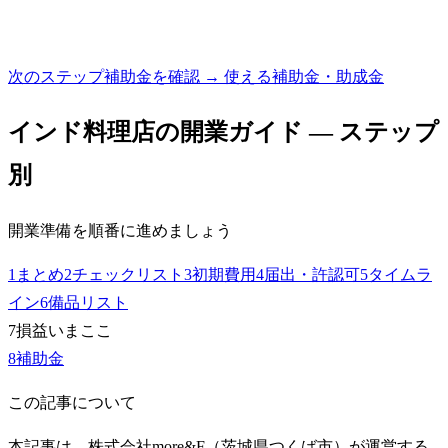
次のステップ
補助金を確認 → 使える補助金・助成金
インド料理店
の開業ガイド — ステップ
別
開業準備を順番に進めましょう
1
まとめ
2
チェックリスト
3
初期費用
4
届出・許認可
5
タイムラ
イン
6
備品リスト
7
損益
いまここ
8
補助金
この記事について
本記事は、株式会社more&F（茨城県つくば市）が運営する