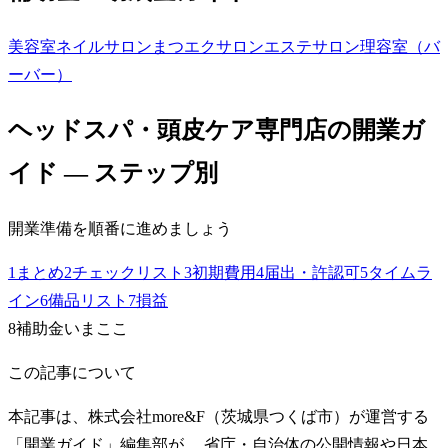
美容室
ネイルサロン
まつエクサロン
エステサロン
理容室（バ
ーバー）
ヘッドスパ・頭皮ケア専門店
の開業ガ
イド — ステップ別
開業準備を順番に進めましょう
1
まとめ
2
チェックリスト
3
初期費用
4
届出・許認可
5
タイムラ
イン
6
備品リスト
7
損益
8
補助金
いまここ
この記事について
本記事は、株式会社more&F（茨城県つくば市）が運営する
「開業ガイド」編集部が、 省庁・自治体の公開情報や日本