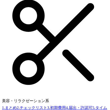
美容・リラクゼーション系
1
.
まとめ
2
.
チェックリスト
3
.
初期費用
4
.
届出・許認可
5
.
タイム