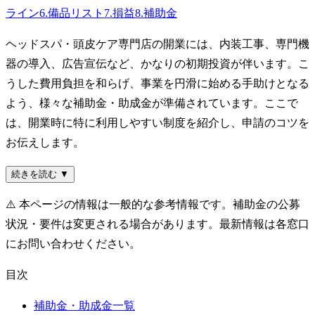
ライン
6
.
備品リスト
7
.
損益
8
.
補助金
ヘッドスパ・頭皮ケア専門店の開業には、内装工事、専門機
器の導入、広告宣伝など、かなりの初期投資が伴います。こ
うした費用負担を和らげ、事業を円滑に始める手助けとなる
よう、様々な補助金・助成金が準備されています。ここで
は、開業時に特に利用しやすい制度を紹介し、申請のコツを
お伝えします。
続きを読む ▼
⚠️
本ページの情報は一般的な参考情報です。補助金の公募
状況・要件は変更される場合があります。最新情報は各窓口
にお問い合わせください。
目次
補助金・助成金一覧