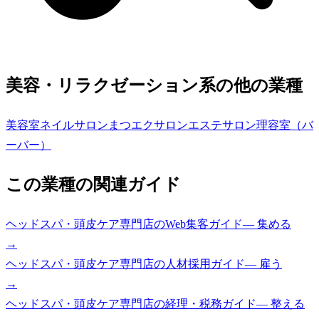
美容・リラクゼーション系の他の業種
美容室
ネイルサロン
まつエクサロン
エステサロン
理容室（バ
ーバー）
この業種の関連ガイド
ヘッドスパ・頭皮ケア専門店
の
Web集客ガイド
—
集める
→
ヘッドスパ・頭皮ケア専門店
の
人材採用ガイド
—
雇う
→
ヘッドスパ・頭皮ケア専門店
の
経理・税務ガイド
—
整える