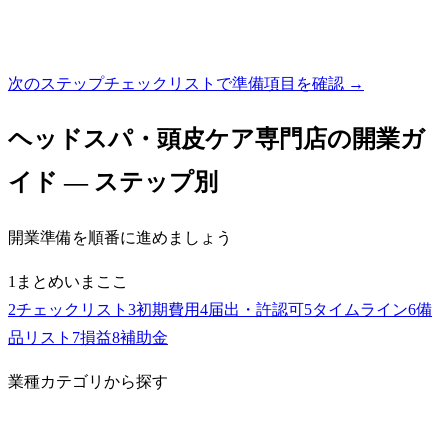
次のステップ
チェックリストで準備項目を確認 →
ヘッドスパ・頭皮ケア専門店
の開業ガ
イド — ステップ別
開業準備を順番に進めましょう
1
まとめ
いまここ
2
チェックリスト
3
初期費用
4
届出・許認可
5
タイムライン
6
備
品リスト
7
損益
8
補助金
業種カテゴリから探す