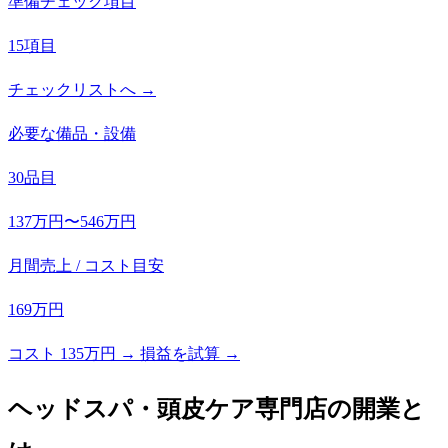
準備チェック項目
15項目
チェックリストへ →
必要な備品・設備
30品目
137万円〜546万円
月間売上 / コスト目安
169万円
コスト 135万円 → 損益を試算 →
ヘッドスパ・頭皮ケア専門店
の開業と