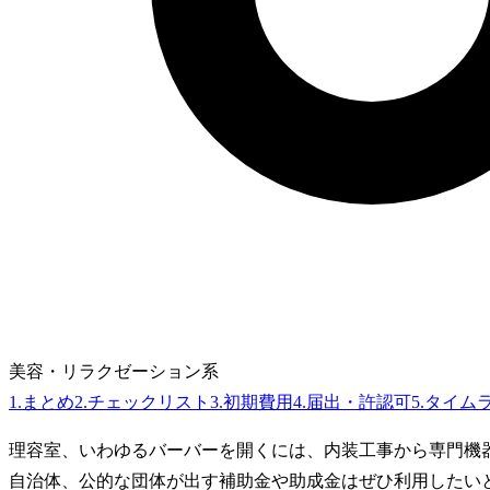
美容・リラクゼーション系
1
.
まとめ
2
.
チェックリスト
3
.
初期費用
4
.
届出・許認可
5
.
タイム
理容室、いわゆるバーバーを開くには、内装工事から専門機
自治体、公的な団体が出す補助金や助成金はぜひ利用したい