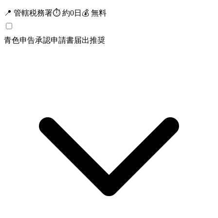
📍
管轄税務署
⏱
約
0
日
💰
無料
青色申告承認申請書
届出
推奨