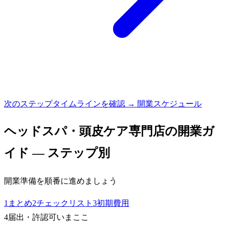
次のステップ
タイムラインを確認 → 開業スケジュール
ヘッドスパ・頭皮ケア専門店
の開業ガ
イド — ステップ別
開業準備を順番に進めましょう
1
まとめ
2
チェックリスト
3
初期費用
4
届出・許認可
いまここ