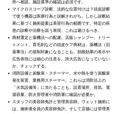
所へ相談。施設基準の確認は必須です。
マイクロスコープ診断、法的な位置付けは？頭皮診断
で使う機器は医療行為と誤解されがち。しかし診断結
果に基づく施術提案は美容行為の範囲です。特定の疾
患の診断や治療を謳う表現、これは避けるべき。
商材選定と薬機法への配慮。店販シャンプー、トリー
トメント、育毛剤などの頭皮ケア商材は、薬機法（旧
薬事法）の規制対象になることも。効能効果の表示や
広告表現には細心の注意を。誇大広告になっていない
か、チェックする。
消防設備と炭酸泉・スチーマー。水や熱を使う炭酸泉
発生装置、業務用スチーマー。これらは消防法上の
「火気設備等」に当たることも。設置場所、排気、電
源容量。防火管理者や消防署に確認が必要か。
スタッフの美容師免許と管理美容師。ウェット施術に
は、施術者全員の美容師免許。そして店舗には管理美