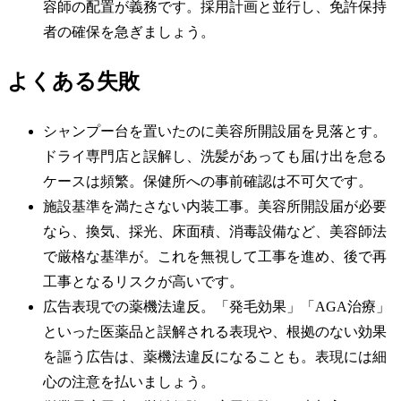
容師の配置が義務です。採用計画と並行し、免許保持
者の確保を急ぎましょう。
よくある失敗
シャンプー台を置いたのに美容所開設届を見落とす。
ドライ専門店と誤解し、洗髪があっても届け出を怠る
ケースは頻繁。保健所への事前確認は不可欠です。
施設基準を満たさない内装工事。美容所開設届が必要
なら、換気、採光、床面積、消毒設備など、美容師法
で厳格な基準が。これを無視して工事を進め、後で再
工事となるリスクが高いです。
広告表現での薬機法違反。「発毛効果」「AGA治療」
といった医薬品と誤解される表現や、根拠のない効果
を謳う広告は、薬機法違反になることも。表現には細
心の注意を払いましょう。