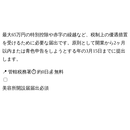
最大65万円の特別控除や赤字の繰越など、税制上の優遇措置
を受けるために必要な届出です。原則として開業から2ヶ月
以内または青色申告をしようとする年の3月15日までに提出
します。
📍
管轄税務署
⏱
約
0
日
💰
無料
美容所開設届
届出
必須