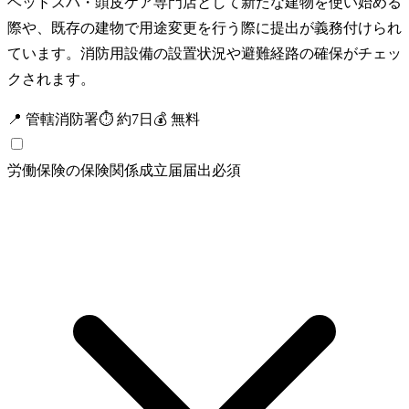
ヘッドスパ・頭皮ケア専門店として新たな建物を使い始める
際や、既存の建物で用途変更を行う際に提出が義務付けられ
ています。消防用設備の設置状況や避難経路の確保がチェッ
クされます。
📍
管轄消防署
⏱
約
7
日
💰
無料
労働保険の保険関係成立届
届出
必須