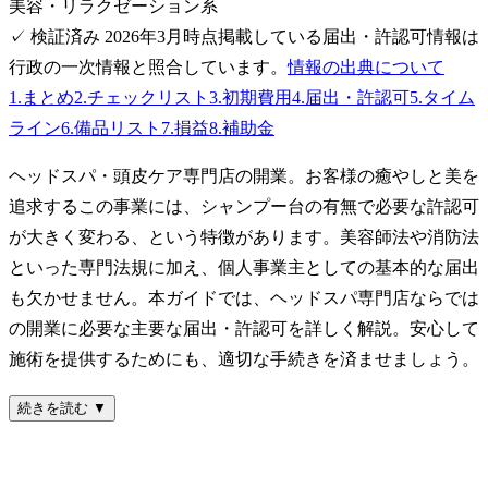
美容・リラクゼーション系
✓ 検証済み
2026年3月時点
掲載している届出・許認可情報は
行政の一次情報と照合しています。
情報の出典について
1
.
まとめ
2
.
チェックリスト
3
.
初期費用
4
.
届出・許認可
5
.
タイム
ライン
6
.
備品リスト
7
.
損益
8
.
補助金
ヘッドスパ・頭皮ケア専門店の開業。お客様の癒やしと美を
追求するこの事業には、シャンプー台の有無で必要な許認可
が大きく変わる、という特徴があります。美容師法や消防法
といった専門法規に加え、個人事業主としての基本的な届出
も欠かせません。本ガイドでは、ヘッドスパ専門店ならでは
の開業に必要な主要な届出・許認可を詳しく解説。安心して
施術を提供するためにも、適切な手続きを済ませましょう。
続きを読む ▼