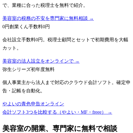
で、業種に合った税理士を無料で紹介。
美容室の税務の不安を専門家に無料相談 →
0円創業くん
手数料0円
会社設立手数料0円。税理士顧問とセットで初期費用を大幅
カット。
美容室の法人設立をオンラインで →
弥生シリーズ
初年度無料
個人事業主から法人まで対応のクラウド会計ソフト。確定申
告・記帳を自動化。
やよいの青色申告オンライン
会計ソフト3つを比較する（やよい・MF・freee）
→
美容室
の開業、専門家に無料で相談