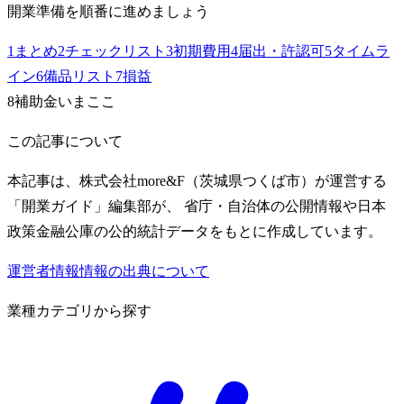
開業準備を順番に進めましょう
1
まとめ
2
チェックリスト
3
初期費用
4
届出・許認可
5
タイムラ
イン
6
備品リスト
7
損益
8
補助金
いまここ
この記事について
本記事は、株式会社more&F（茨城県つくば市）が運営する
「開業ガイド」編集部が、 省庁・自治体の公開情報や日本
政策金融公庫の公的統計データをもとに作成しています。
運営者情報
情報の出典について
業種カテゴリから探す