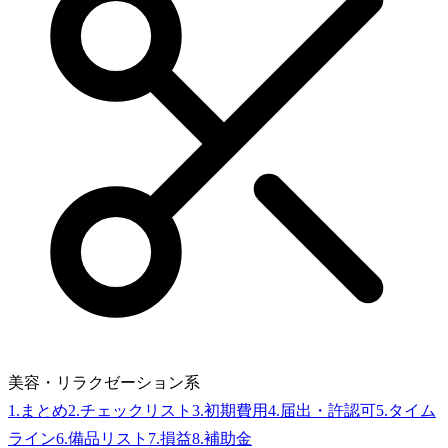
美容・リラクゼーション系
1
.
まとめ
2
.
チェックリスト
3
.
初期費用
4
.
届出・許認可
5
.
タイム
ライン
6
.
備品リスト
7
.
損益
8
.
補助金