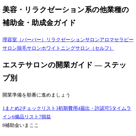
美容・リラクゼーション系の他業種の
補助金・助成金ガイド
理容室（バーバー）
リラクゼーションサロン
アロマセラピー
サロン
脱毛サロン
ホワイトニングサロン（セルフ）
エステサロン
の開業ガイド — ステッ
プ別
開業準備を順番に進めましょう
1
まとめ
2
チェックリスト
3
初期費用
4
届出・許認可
5
タイムラ
イン
6
備品リスト
7
損益
8
補助金
いまここ