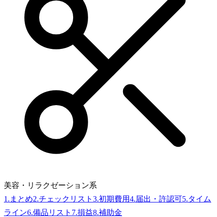
美容・リラクゼーション系
1
.
まとめ
2
.
チェックリスト
3
.
初期費用
4
.
届出・許認可
5
.
タイム
ライン
6
.
備品リスト
7
.
損益
8
.
補助金