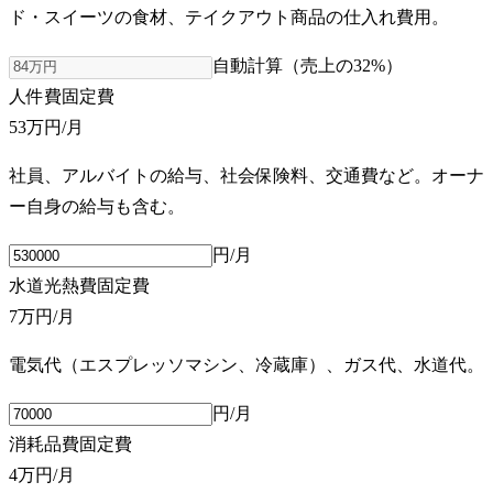
ド・スイーツの食材、テイクアウト商品の仕入れ費用。
自動計算（売上の
32
%）
人件費
固定費
53万円
/月
社員、アルバイトの給与、社会保険料、交通費など。オーナ
ー自身の給与も含む。
円/月
水道光熱費
固定費
7万円
/月
電気代（エスプレッソマシン、冷蔵庫）、ガス代、水道代。
円/月
消耗品費
固定費
4万円
/月