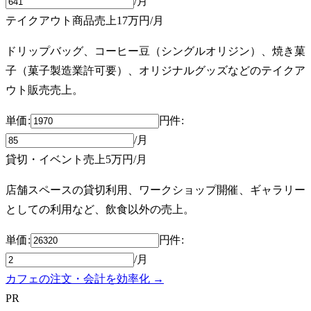
/月
テイクアウト商品売上
17万円
/月
ドリップバッグ、コーヒー豆（シングルオリジン）、焼き菓
子（菓子製造業許可要）、オリジナルグッズなどのテイクア
ウト販売売上。
単価:
円
件
:
/月
貸切・イベント売上
5万円
/月
店舗スペースの貸切利用、ワークショップ開催、ギャラリー
としての利用など、飲食以外の売上。
単価:
円
件
:
/月
カフェの注文・会計を効率化 →
PR