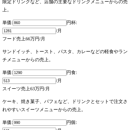
限定ドリンクなど、店舗の主要なドリンクメニューからの売
上。
単価:
円
杯
:
/月
フード売上
66万円
/月
サンドイッチ、トースト、パスタ、カレーなどの軽食やラン
チメニューからの売上。
単価:
円
食
:
/月
スイーツ売上
63万円
/月
ケーキ、焼き菓子、パフェなど、ドリンクとセットで注文さ
れやすいスイーツメニューからの売上。
単価:
円
個
: