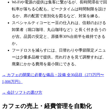
Wi-Fiや電源の提供は集客に繋がるが、長時間滞在で回
転率が落ちる心配も。ピークタイムは時間制限を設け
るか、席の配置で差別化を図るなど、対策を練る。
スペシャルティコーヒー豆の仕入れは、信頼のおける
卸業者（堀口珈琲、丸山珈琲など）と長く付き合うの
が吉。品質の安定と、原価率30%台前半を維持できる
か。
フードロスを減らすには、日替わりや季節限定メニュ
ーは少量多品種で提供。売れ行きを見て調整すれば、
廃棄にかかる費用を最小限にできる。
→ カフェの開業に必要な備品・設備 全30品目（273万円〜
1,006万円）
→ 会計ソフトの選び方
カフェの売上・経費管理を自動化