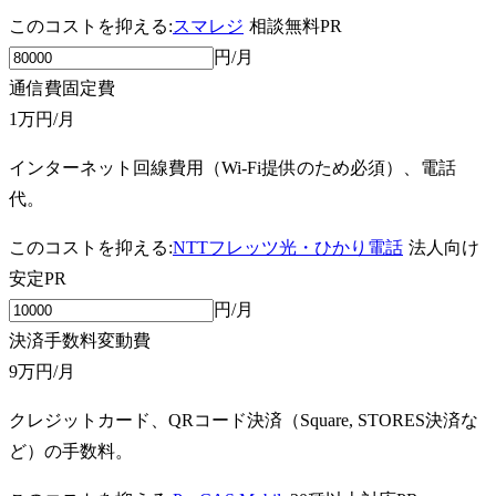
このコストを抑える:
スマレジ
相談無料
PR
円/月
通信費
固定費
1万円
/月
インターネット回線費用（Wi-Fi提供のため必須）、電話
代。
このコストを抑える:
NTTフレッツ光・ひかり電話
法人向け
安定
PR
円/月
決済手数料
変動費
9万円
/月
クレジットカード、QRコード決済（Square, STORES決済な
ど）の手数料。