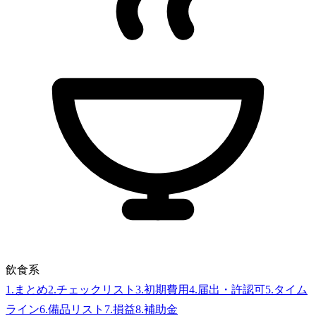
飲食系
1
.
まとめ
2
.
チェックリスト
3
.
初期費用
4
.
届出・許認可
5
.
タイム
ライン
6
.
備品リスト
7
.
損益
8
.
補助金