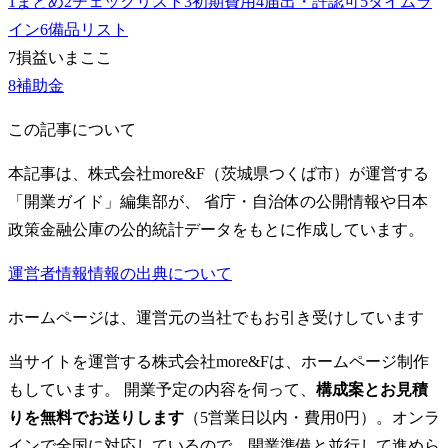
1
まとめ
2
チェックリスト
3
初期費用
4
届出・許認可
5
タイムラ
イン
6
備品リスト
7
損益
いまここ
8
補助金
この記事について
本記事は、株式会社more&F（茨城県つくば市）が運営する
「開業ガイド」編集部が、 省庁・自治体の公開情報や日本
政策金融公庫の公的統計データをもとに作成しています。
運営者情報
情報の出典について
ホームページは、運営元の当社でもお引き受けしています
当サイトを運営する株式会社more&Fは、ホームページ制作
もしています。 開業予定の内容を伺って、
構成案とお見積
りを無料でお送りします
（5営業日以内・費用0円）。オンラ
インで全国に対応しているので、開業準備と並行して進めら