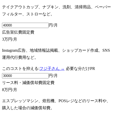
テイクアウトカップ、ナプキン、洗剤、清掃用品、ペーパー
フィルター、ストローなど。
円/月
広告宣伝費
固定費
3万円
/月
Instagram広告、地域情報誌掲載、ショップカード作成、SNS
運用代行費用など。
このコストを抑える:
フジ子さん →
必要な分だけ
PR
円/月
リース料・減価償却費
固定費
8万円
/月
エスプレッソマシン、焙煎機、POSレジなどのリース料や、
購入した場合の減価償却費。