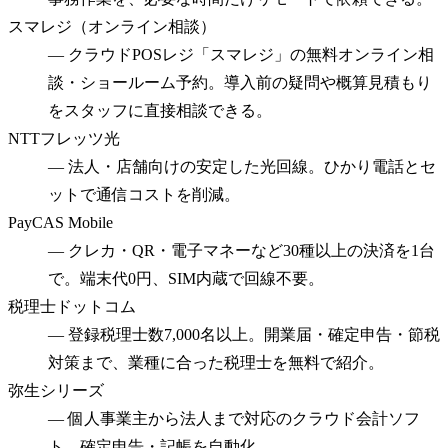
スマレジ（オンライン相談）
—
クラウドPOSレジ「スマレジ」の無料オンライン相
談・ショールーム予約。導入前の疑問や概算見積もり
をスタッフに直接相談できる。
NTTフレッツ光
—
法人・店舗向けの安定した光回線。ひかり電話とセ
ットで通信コストを削減。
PayCAS Mobile
—
クレカ・QR・電子マネーなど30種以上の決済を1台
で。端末代0円、SIM内蔵で回線不要。
税理士ドットコム
—
登録税理士数7,000名以上。開業届・確定申告・節税
対策まで、業種に合った税理士を無料で紹介。
弥生シリーズ
—
個人事業主から法人まで対応のクラウド会計ソフ
ト。確定申告・記帳を自動化。