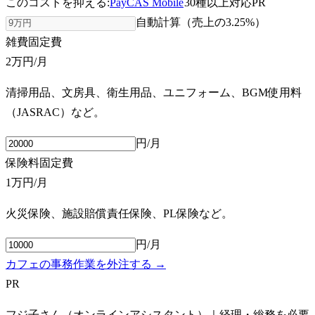
このコストを抑える:
PayCAS Mobile
30種以上対応
PR
自動計算（売上の
3.25
%）
雑費
固定費
2万円
/月
清掃用品、文房具、衛生用品、ユニフォーム、BGM使用料
（JASRAC）など。
円/月
保険料
固定費
1万円
/月
火災保険、施設賠償責任保険、PL保険など。
円/月
カフェの事務作業を外注する →
PR
フジ子さん（オンラインアシスタント）｜経理・総務を必要