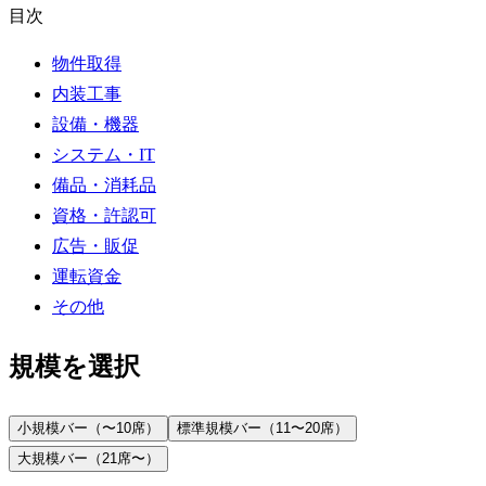
目次
物件取得
内装工事
設備・機器
システム・IT
備品・消耗品
資格・許認可
広告・販促
運転資金
その他
規模を選択
小規模バー（〜10席）
標準規模バー（11〜20席）
大規模バー（21席〜）