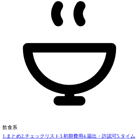
飲食系
1
.
まとめ
2
.
チェックリスト
3
.
初期費用
4
.
届出・許認可
5
.
タイム