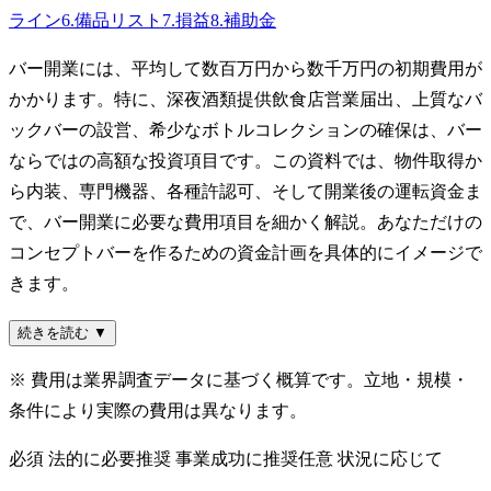
ライン
6
.
備品リスト
7
.
損益
8
.
補助金
バー開業には、平均して数百万円から数千万円の初期費用が
かかります。特に、深夜酒類提供飲食店営業届出、上質なバ
ックバーの設営、希少なボトルコレクションの確保は、バー
ならではの高額な投資項目です。この資料では、物件取得か
ら内装、専門機器、各種許認可、そして開業後の運転資金ま
で、バー開業に必要な費用項目を細かく解説。あなただけの
コンセプトバーを作るための資金計画を具体的にイメージで
きます。
続きを読む ▼
※ 費用は業界調査データに基づく概算です。立地・規模・
条件により実際の費用は異なります。
必須
法的に必要
推奨
事業成功に推奨
任意
状況に応じて