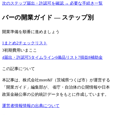
次のステップ
届出・許認可を確認 → 必要な手続き一覧
バー
の開業ガイド — ステップ別
開業準備を順番に進めましょう
1
まとめ
2
チェックリスト
3
初期費用
いまここ
4
届出・許認可
5
タイムライン
6
備品リスト
7
損益
8
補助金
この記事について
本記事は、株式会社more&F（茨城県つくば市）が運営する
「開業ガイド」編集部が、 省庁・自治体の公開情報や日本
政策金融公庫の公的統計データをもとに作成しています。
運営者情報
情報の出典について