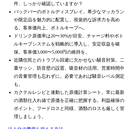
件、しっかり確認していますか？
バックバーのボトルディスプレイ。希少なマッカラン
や限定品を魅力的に配置し、視覚的な訴求力を高め
る。客単価向上、ボトルキープへ。
ドリンク原価率は20〜30%が目安。チャージ料やボト
ルキープシステムを戦略的に導入し、安定収益を確
保。客単価3,000〜5,000円の維持を。
近隣住民とのトラブル回避に欠かせない騒音対策。二
重サッシ、防音壁の設置、吸音材の活用。営業時間中
の音量管理も忘れずに。必要であれば騒音レベル測定
も。
カクテルレシピと連動した原価計算シート。常に最新
の酒類仕入れ値で原価を正確に把握する。利益確保の
ポイント。フードロスと同様、酒類のロスも厳しく管
理しましょう。