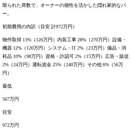
限られた席数で、オーナーの個性を活かした隠れ家的なバ
ー。
初期費用の内訳（目安 計
972万円
）
物件取得
13
%（
126万円
）
内装工事
28
%（
270万円
）
設備・
機器
12
%（
120万円
）
システム・IT
2
%（
23万円
）
備品・消
耗品
10
%（
98万円
）
資格・許認可
2
%（
15万円
）
広告・販促
2
%（
24万円
）
運転資金
25
%（
240万円
）
その他
6
%（
56万
円
）
最低
567万円
目安
972万円