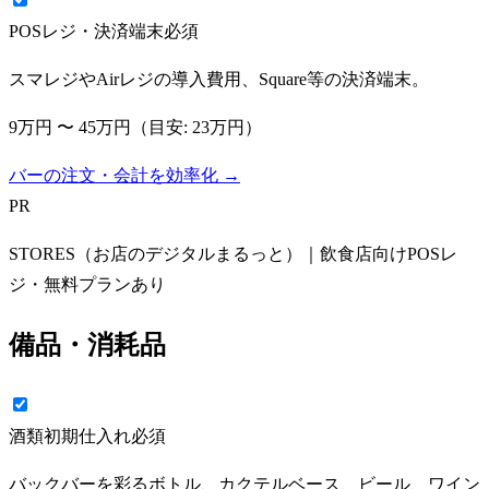
POSレジ・決済端末
必須
スマレジやAirレジの導入費用、Square等の決済端末。
9万円
〜
45万円
（目安:
23万円
）
バーの注文・会計を効率化 →
PR
STORES（お店のデジタルまるっと）｜飲食店向けPOSレ
ジ・無料プランあり
備品・消耗品
酒類初期仕入れ
必須
バックバーを彩るボトル、カクテルベース、ビール、ワイン