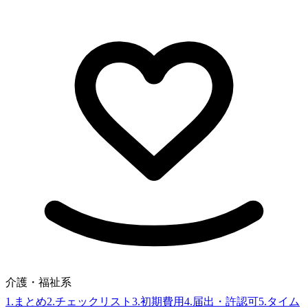
介護・福祉系
1
.
まとめ
2
.
チェックリスト
3
.
初期費用
4
.
届出・許認可
5
.
タイム