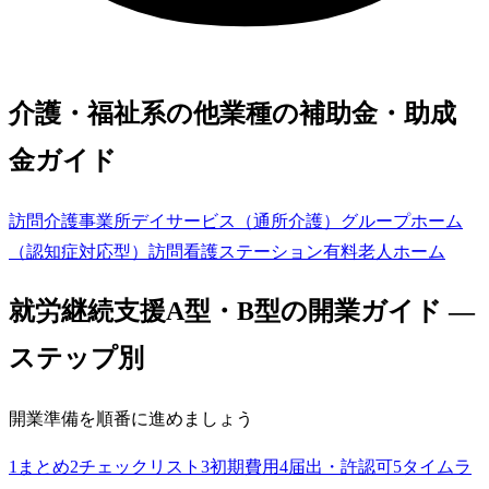
介護・福祉系の他業種の補助金・助成
金ガイド
訪問介護事業所
デイサービス（通所介護）
グループホーム
（認知症対応型）
訪問看護ステーション
有料老人ホーム
就労継続支援A型・B型
の開業ガイド —
ステップ別
開業準備を順番に進めましょう
1
まとめ
2
チェックリスト
3
初期費用
4
届出・許認可
5
タイムラ