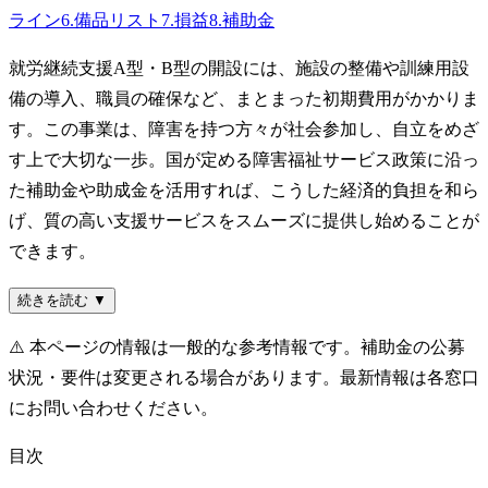
ライン
6
.
備品リスト
7
.
損益
8
.
補助金
就労継続支援A型・B型の開設には、施設の整備や訓練用設
備の導入、職員の確保など、まとまった初期費用がかかりま
す。この事業は、障害を持つ方々が社会参加し、自立をめざ
す上で大切な一歩。国が定める障害福祉サービス政策に沿っ
た補助金や助成金を活用すれば、こうした経済的負担を和ら
げ、質の高い支援サービスをスムーズに提供し始めることが
できます。
続きを読む ▼
⚠️
本ページの情報は一般的な参考情報です。補助金の公募
状況・要件は変更される場合があります。最新情報は各窓口
にお問い合わせください。
目次