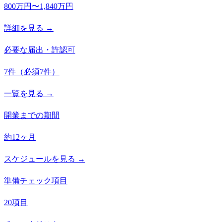
800万円〜1,840万円
詳細を見る →
必要な届出・許認可
7
件
（必須
7
件）
一覧を見る →
開業までの期間
約12ヶ月
スケジュールを見る →
準備チェック項目
20項目