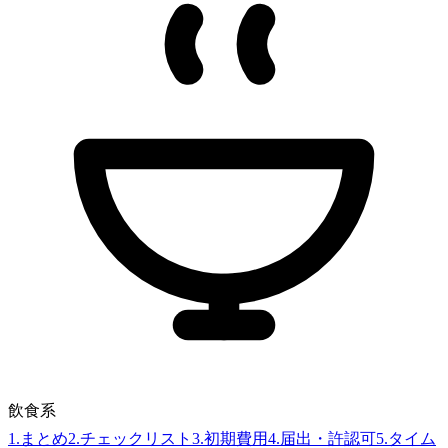
飲食系
1
.
まとめ
2
.
チェックリスト
3
.
初期費用
4
.
届出・許認可
5
.
タイム