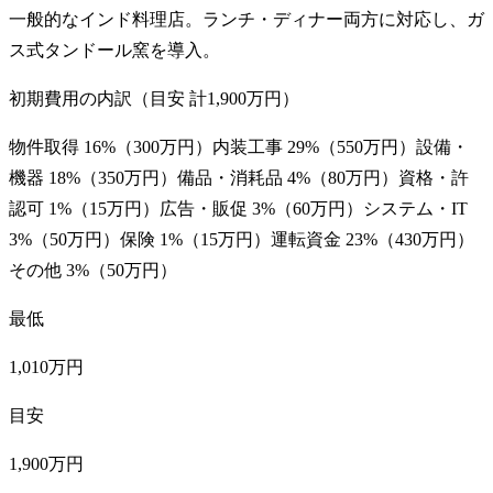
一般的なインド料理店。ランチ・ディナー両方に対応し、ガ
ス式タンドール窯を導入。
初期費用の内訳（目安 計
1,900万円
）
物件取得
16
%（
300万円
）
内装工事
29
%（
550万円
）
設備・
機器
18
%（
350万円
）
備品・消耗品
4
%（
80万円
）
資格・許
認可
1
%（
15万円
）
広告・販促
3
%（
60万円
）
システム・IT
3
%（
50万円
）
保険
1
%（
15万円
）
運転資金
23
%（
430万円
）
その他
3
%（
50万円
）
最低
1,010万円
目安
1,900万円