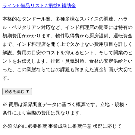
ライン
6
.
備品リスト
7
.
損益
8
.
補助金
本格的なタンドール窯、多種多様なスパイスの調達、ハラ
ル・ベジタリアン対応など、インド料理店の開業には特有の
初期費用がかかります。物件取得費から厨房設備、運転資金
まで、インド料理店を開く上で欠かせない費用項目を詳しく
解説。費用の目安やコストを抑えるヒント、そして開業のヒ
ントをお伝えします。排気・臭気対策、食材の安定供給とい
った、この業態ならではの課題も踏まえた資金計画が大切で
す。
続きを読む ▼
※ 費用は業界調査データに基づく概算です。立地・規模・
条件により実際の費用は異なります。
必須
法的に必要
推奨
事業成功に推奨
任意
状況に応じて