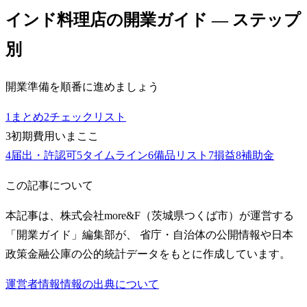
インド料理店
の開業ガイド — ステップ
別
開業準備を順番に進めましょう
1
まとめ
2
チェックリスト
3
初期費用
いまここ
4
届出・許認可
5
タイムライン
6
備品リスト
7
損益
8
補助金
この記事について
本記事は、株式会社more&F（茨城県つくば市）が運営する
「開業ガイド」編集部が、 省庁・自治体の公開情報や日本
政策金融公庫の公的統計データをもとに作成しています。
運営者情報
情報の出典について