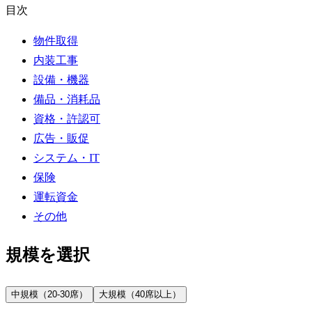
目次
物件取得
内装工事
設備・機器
備品・消耗品
資格・許認可
広告・販促
システム・IT
保険
運転資金
その他
規模を選択
中規模（20-30席）
大規模（40席以上）