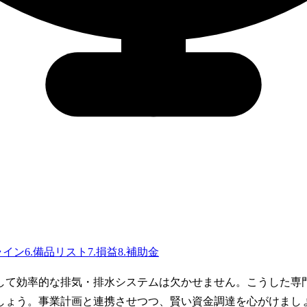
ライン
6
.
備品リスト
7
.
損益
8
.
補助金
して効率的な排気・排水システムは欠かせません。こうした専
しょう。事業計画と連携させつつ、賢い資金調達を心がけまし