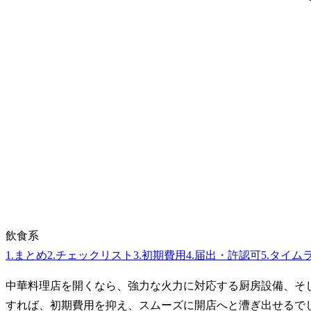
飲食系
1
.
まとめ
2
.
チェックリスト
3
.
初期費用
4
.
届出・許認可
5
.
タイム
中華料理店を開くなら、強力な火力に対応する厨房設備、そ
すれば、初期費用を抑え、スムーズに開店へと漕ぎ出せるで