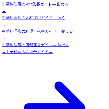
中華料理店
の
Web集客ガイド
—
集める
→
中華料理店
の
人材採用ガイド
—
雇う
→
中華料理店
の
経理・税務ガイド
—
整える
→
中華料理店
の
店舗運営ガイド
—
伸ばす
→
中華料理店
の総合ガイド
→