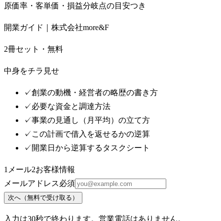
原価率・客単価・損益分岐点の目安つき
開業ガイド｜株式会社more&F
2冊セット・無料
中身をチラ見せ
✓
創業の動機・経営者の略歴の書き方
✓
必要な資金と調達方法
✓
事業の見通し（月平均）の立て方
✓
この計画で借入を返せるかの逆算
✓
開業日から逆算するタスクシート
1
メール
2
お客様情報
メールアドレス
必須
次へ（無料で受け取る）
入力は30秒で終わります。営業電話はありません。