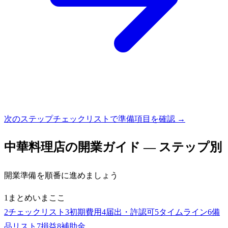
次のステップ
チェックリストで準備項目を確認 →
中華料理店
の開業ガイド — ステップ別
開業準備を順番に進めましょう
1
まとめ
いまここ
2
チェックリスト
3
初期費用
4
届出・許認可
5
タイムライン
6
備
品リスト
7
損益
8
補助金