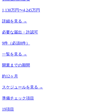
1,130万円〜4,245万円
詳細を見る →
必要な届出・許認可
9
件
（必須
8
件）
一覧を見る →
開業までの期間
約12ヶ月
スケジュールを見る →
準備チェック項目
19項目