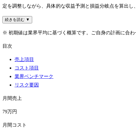
定を調整しながら、具体的な収益予測と損益分岐点を算出し
続きを読む ▼
※ 初期値は業界平均に基づく概算です。ご自身の計画に合
目次
売上項目
コスト項目
業界ベンチマーク
リスク要因
月間売上
79万円
月間コスト