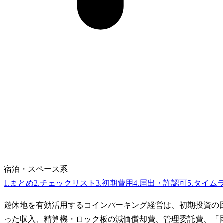
宿泊・スペース系
1
.
まとめ
2
.
チェックリスト
3
.
初期費用
4
.
届出・許認可
5
.
タイム
遊休地を有効活用するコインパーキング経営は、初期投資の
った収入、精算機・ロック板の減価償却費、管理委託費、「