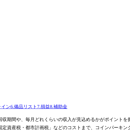
ライン
6
.
備品リスト
7
.
損益
8
.
補助金
回収期間や、毎月どれくらいの収入が見込めるかがポイントを
固定資産税・都市計画税」などのコストまで、コインパーキン