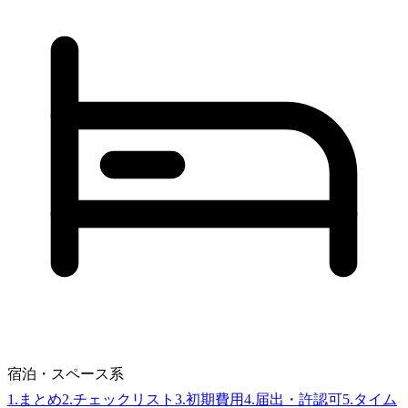
宿泊・スペース系
1
.
まとめ
2
.
チェックリスト
3
.
初期費用
4
.
届出・許認可
5
.
タイム