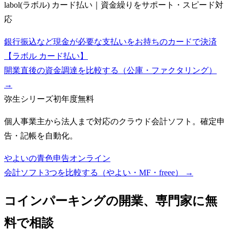
labol(ラボル) カード払い｜資金繰りをサポート・スピード対
応
銀行振込など現金が必要な支払いをお持ちのカードで決済
【ラボル カード払い】
開業直後の資金調達を比較する（公庫・ファクタリング）
→
弥生シリーズ
初年度無料
個人事業主から法人まで対応のクラウド会計ソフト。確定申
告・記帳を自動化。
やよいの青色申告オンライン
会計ソフト3つを比較する（やよい・MF・freee）
→
コインパーキング
の開業、専門家に無
料で相談