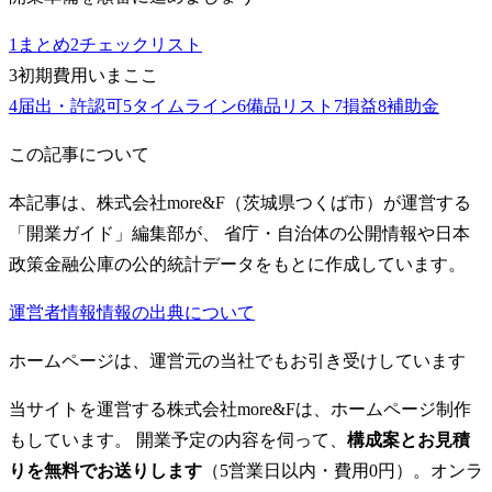
1
まとめ
2
チェックリスト
3
初期費用
いまここ
4
届出・許認可
5
タイムライン
6
備品リスト
7
損益
8
補助金
この記事について
本記事は、株式会社more&F（茨城県つくば市）が運営する
「開業ガイド」編集部が、 省庁・自治体の公開情報や日本
政策金融公庫の公的統計データをもとに作成しています。
運営者情報
情報の出典について
ホームページは、運営元の当社でもお引き受けしています
当サイトを運営する株式会社more&Fは、ホームページ制作
もしています。 開業予定の内容を伺って、
構成案とお見積
りを無料でお送りします
（5営業日以内・費用0円）。オンラ