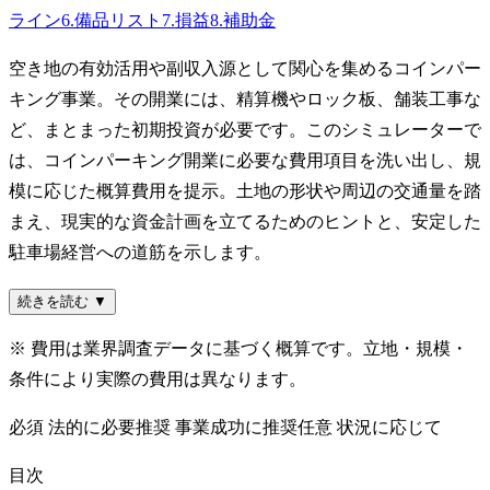
ライン
6
.
備品リスト
7
.
損益
8
.
補助金
空き地の有効活用や副収入源として関心を集めるコインパー
キング事業。その開業には、精算機やロック板、舗装工事な
ど、まとまった初期投資が必要です。このシミュレーターで
は、コインパーキング開業に必要な費用項目を洗い出し、規
模に応じた概算費用を提示。土地の形状や周辺の交通量を踏
まえ、現実的な資金計画を立てるためのヒントと、安定した
駐車場経営への道筋を示します。
続きを読む ▼
※ 費用は業界調査データに基づく概算です。立地・規模・
条件により実際の費用は異なります。
必須
法的に必要
推奨
事業成功に推奨
任意
状況に応じて
目次