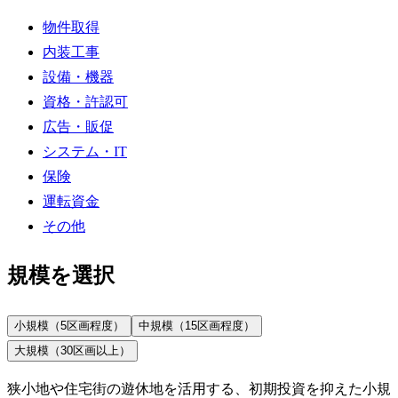
物件取得
内装工事
設備・機器
資格・許認可
広告・販促
システム・IT
保険
運転資金
その他
規模を選択
小規模（5区画程度）
中規模（15区画程度）
大規模（30区画以上）
狭小地や住宅街の遊休地を活用する、初期投資を抑えた小規