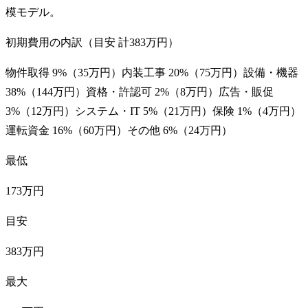
模モデル。
初期費用の内訳（目安 計
383万円
）
物件取得
9
%（
35万円
）
内装工事
20
%（
75万円
）
設備・機器
38
%（
144万円
）
資格・許認可
2
%（
8万円
）
広告・販促
3
%（
12万円
）
システム・IT
5
%（
21万円
）
保険
1
%（
4万円
）
運転資金
16
%（
60万円
）
その他
6
%（
24万円
）
最低
173万円
目安
383万円
最大