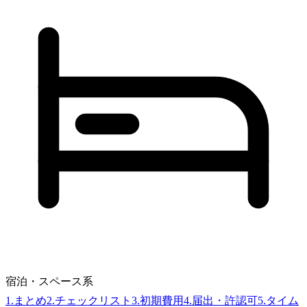
宿泊・スペース系
1
.
まとめ
2
.
チェックリスト
3
.
初期費用
4
.
届出・許認可
5
.
タイム