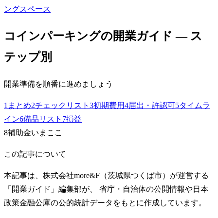
ングスペース
コインパーキング
の開業ガイド — ス
テップ別
開業準備を順番に進めましょう
1
まとめ
2
チェックリスト
3
初期費用
4
届出・許認可
5
タイムラ
イン
6
備品リスト
7
損益
8
補助金
いまここ
この記事について
本記事は、株式会社more&F（茨城県つくば市）が運営する
「開業ガイド」編集部が、 省庁・自治体の公開情報や日本
政策金融公庫の公的統計データをもとに作成しています。