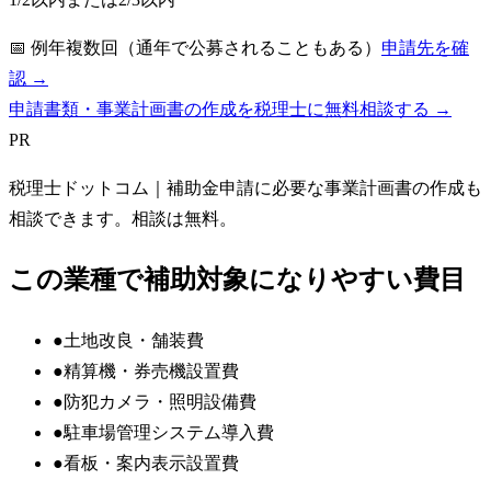
📅
例年複数回（通年で公募されることもある）
申請先を確
認 →
申請書類・事業計画書の作成を税理士に無料相談する →
PR
税理士ドットコム
｜補助金申請に必要な事業計画書の作成も
相談できます。相談は無料。
この業種で補助対象になりやすい費目
●
土地改良・舗装費
●
精算機・券売機設置費
●
防犯カメラ・照明設備費
●
駐車場管理システム導入費
●
看板・案内表示設置費