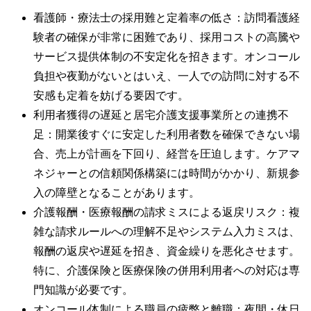
看護師・療法士の採用難と定着率の低さ：訪問看護経
験者の確保が非常に困難であり、採用コストの高騰や
サービス提供体制の不安定化を招きます。オンコール
負担や夜勤がないとはいえ、一人での訪問に対する不
安感も定着を妨げる要因です。
利用者獲得の遅延と居宅介護支援事業所との連携不
足：開業後すぐに安定した利用者数を確保できない場
合、売上が計画を下回り、経営を圧迫します。ケアマ
ネジャーとの信頼関係構築には時間がかかり、新規参
入の障壁となることがあります。
介護報酬・医療報酬の請求ミスによる返戻リスク：複
雑な請求ルールへの理解不足やシステム入力ミスは、
報酬の返戻や遅延を招き、資金繰りを悪化させます。
特に、介護保険と医療保険の併用利用者への対応は専
門知識が必要です。
オンコール体制による職員の疲弊と離職：夜間・休日