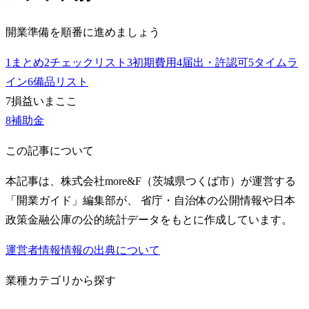
開業準備を順番に進めましょう
1
まとめ
2
チェックリスト
3
初期費用
4
届出・許認可
5
タイムラ
イン
6
備品リスト
7
損益
いまここ
8
補助金
この記事について
本記事は、株式会社more&F（茨城県つくば市）が運営する
「開業ガイド」編集部が、 省庁・自治体の公開情報や日本
政策金融公庫の公的統計データをもとに作成しています。
運営者情報
情報の出典について
業種カテゴリから探す