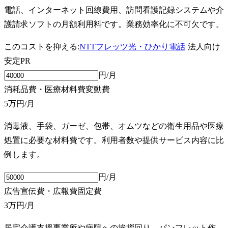
電話、インターネット回線費用、訪問看護記録システムや介
護請求ソフトの月額利用料です。業務効率化に不可欠です。
このコストを抑える:
NTTフレッツ光・ひかり電話
法人向け
安定
PR
円/月
消耗品費・医療材料費
変動費
5万円
/月
消毒液、手袋、ガーゼ、包帯、オムツなどの衛生用品や医療
処置に必要な材料費です。利用者数や提供サービス内容に比
例します。
円/月
広告宣伝費・広報費
固定費
3万円
/月
居宅介護支援事業所や病院への挨拶回り、パンフレット作