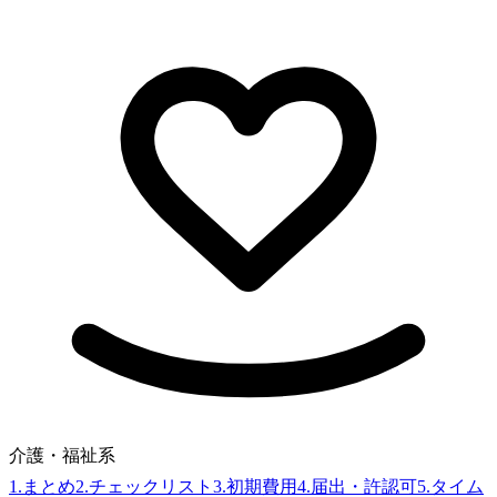
介護・福祉系
1
.
まとめ
2
.
チェックリスト
3
.
初期費用
4
.
届出・許認可
5
.
タイム