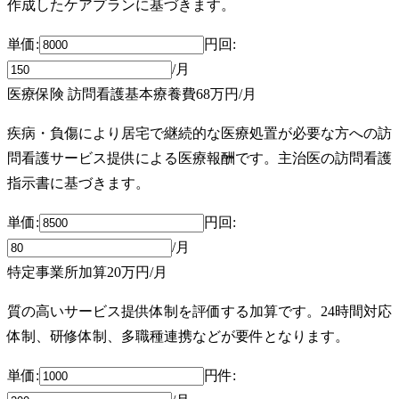
作成したケアプランに基づきます。
単価:
円
回
:
/月
医療保険 訪問看護基本療養費
68万円
/月
疾病・負傷により居宅で継続的な医療処置が必要な方への訪
問看護サービス提供による医療報酬です。主治医の訪問看護
指示書に基づきます。
単価:
円
回
:
/月
特定事業所加算
20万円
/月
質の高いサービス提供体制を評価する加算です。24時間対応
体制、研修体制、多職種連携などが要件となります。
単価:
円
件
: