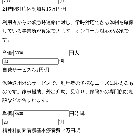
/月
24時間対応体制加算
15万円
/月
利用者からの緊急時連絡に対し、常時対応できる体制を確保
している事業所が算定できます。オンコール対応が必須で
す。
単価:
円
人
:
/月
自費サービス
7万円
/月
保険適用外のサービスで、利用者の多様なニーズに応えるも
のです。家事援助、外出介助、見守り、保険外の専門的な相
談などが含まれます。
単価:
円
時間
:
/月
精神科訪問看護基本療養費
14万円
/月