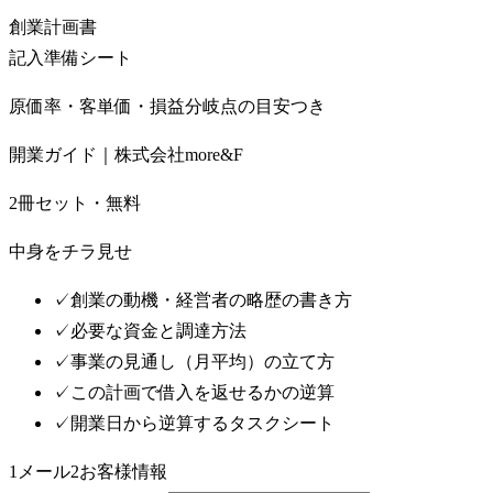
創業計画書
記入準備シート
原価率・客単価・損益分岐点の目安つき
開業ガイド｜株式会社more&F
2冊セット・無料
中身をチラ見せ
✓
創業の動機・経営者の略歴の書き方
✓
必要な資金と調達方法
✓
事業の見通し（月平均）の立て方
✓
この計画で借入を返せるかの逆算
✓
開業日から逆算するタスクシート
1
メール
2
お客様情報