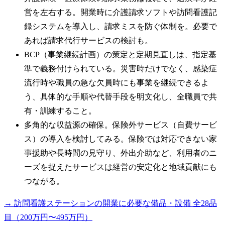
営を左右する。開業時に介護請求ソフトや訪問看護記
録システムを導入し、請求ミスを防ぐ体制を。必要で
あれば請求代行サービスの検討も。
BCP（事業継続計画）の策定と定期見直しは、指定基
準で義務付けられている。災害時だけでなく、感染症
流行時や職員の急な欠員時にも事業を継続できるよ
う、具体的な手順や代替手段を明文化し、全職員で共
有・訓練すること。
多角的な収益源の確保。保険外サービス（自費サービ
ス）の導入を検討してみる。保険では対応できない家
事援助や長時間の見守り、外出介助など、利用者のニ
ーズを捉えたサービスは経営の安定化と地域貢献にも
つながる。
→ 訪問看護ステーションの開業に必要な備品・設備 全28品
目（200万円〜495万円）