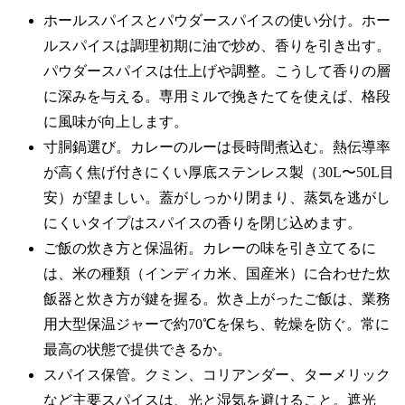
ホールスパイスとパウダースパイスの使い分け。ホー
ルスパイスは調理初期に油で炒め、香りを引き出す。
パウダースパイスは仕上げや調整。こうして香りの層
に深みを与える。専用ミルで挽きたてを使えば、格段
に風味が向上します。
寸胴鍋選び。カレーのルーは長時間煮込む。熱伝導率
が高く焦げ付きにくい厚底ステンレス製（30L〜50L目
安）が望ましい。蓋がしっかり閉まり、蒸気を逃がし
にくいタイプはスパイスの香りを閉じ込めます。
ご飯の炊き方と保温術。カレーの味を引き立てるに
は、米の種類（インディカ米、国産米）に合わせた炊
飯器と炊き方が鍵を握る。炊き上がったご飯は、業務
用大型保温ジャーで約70℃を保ち、乾燥を防ぐ。常に
最高の状態で提供できるか。
スパイス保管。クミン、コリアンダー、ターメリック
など主要スパイスは、光と湿気を避けること。遮光