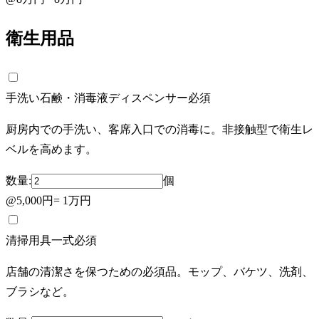
衛生用品
手洗い石鹸・消毒液ディスペンサー
必須
厨房内での手洗い、客席入口での消毒に。非接触型で衛生レ
ベルを高めます。
数量:
個
@
5,000円
=
1万円
清掃用具一式
必須
店舗の清潔さを保つための必須品。モップ、バケツ、洗剤、
ブラシなど。