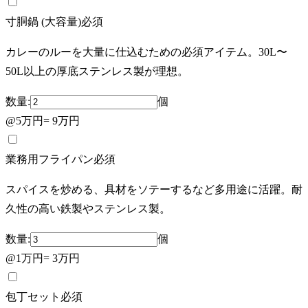
寸胴鍋 (大容量)
必須
カレーのルーを大量に仕込むための必須アイテム。30L〜
50L以上の厚底ステンレス製が理想。
数量:
個
@
5万円
=
9万円
業務用フライパン
必須
スパイスを炒める、具材をソテーするなど多用途に活躍。耐
久性の高い鉄製やステンレス製。
数量:
個
@
1万円
=
3万円
包丁セット
必須