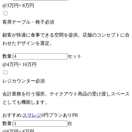
@
3万円
=
8万円
客席テーブル・椅子
必須
顧客が快適に食事できる空間を提供。店舗のコンセプトに合
わせたデザインを選定。
数量:
セット
@
4万円
=
16万円
レジカウンター
必須
会計業務を行う場所。テイクアウト商品の受け渡しスペース
としても機能します。
おすすめ:
スマレジ
0円プランあり
PR
数量:
台
@
8万円
=
8万円