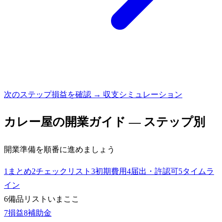
次のステップ
損益を確認 → 収支シミュレーション
カレー屋
の開業ガイド — ステップ別
開業準備を順番に進めましょう
1
まとめ
2
チェックリスト
3
初期費用
4
届出・許認可
5
タイムラ
イン
6
備品リスト
いまここ
7
損益
8
補助金