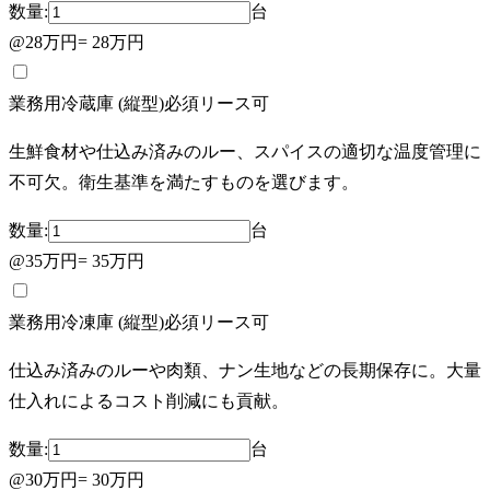
数量:
台
@
28万円
=
28万円
業務用冷蔵庫 (縦型)
必須
リース可
生鮮食材や仕込み済みのルー、スパイスの適切な温度管理に
不可欠。衛生基準を満たすものを選びます。
数量:
台
@
35万円
=
35万円
業務用冷凍庫 (縦型)
必須
リース可
仕込み済みのルーや肉類、ナン生地などの長期保存に。大量
仕入れによるコスト削減にも貢献。
数量:
台
@
30万円
=
30万円