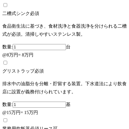
二槽式シンク
必須
食品衛生法に基づき、食材洗浄と食器洗浄を分けられる二槽
式が必須。清掃しやすいステンレス製。
数量:
台
@
8万円
=
8万円
グリストラップ
必須
排水中の油脂分を分離・貯留する装置。下水道法により飲食
店に設置が義務付けられています。
数量:
基
@
15万円
=
15万円
業務用炊飯器
必須
リース可