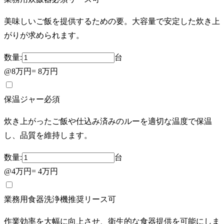
美味しいご飯を提供するための要。大容量で安定した炊き上
がりが求められます。
数量:
台
@
8万円
=
8万円
保温ジャー
必須
炊き上がったご飯や仕込み済みのルーを適切な温度で保温
し、品質を維持します。
数量:
台
@
4万円
=
4万円
業務用食器洗浄機
推奨
リース可
作業効率を大幅に向上させ、衛生的な食器提供を可能にしま