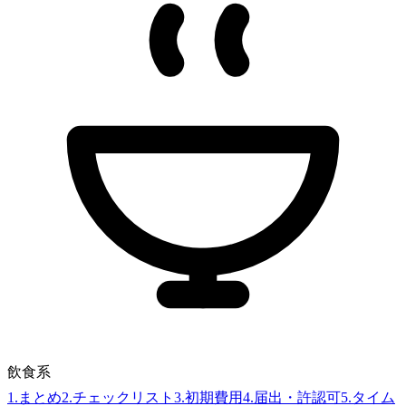
飲食系
1
.
まとめ
2
.
チェックリスト
3
.
初期費用
4
.
届出・許認可
5
.
タイム