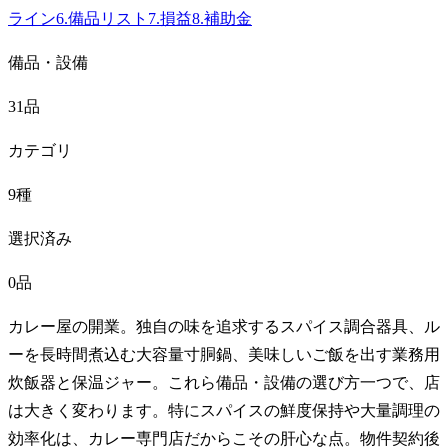
ライン
6
.
備品リスト
7
.
損益
8
.
補助金
備品・設備
31品
カテゴリ
9種
選択済み
0品
カレー屋の開業。独自の味を追求するスパイス調合器具、ル
ーを長時間煮込む大容量寸胴鍋、美味しいご飯を出す業務用
炊飯器と保温ジャー。これら備品・設備の選び方一つで、店
は大きく変わります。特にスパイスの鮮度保持や大量調理の
効率化は、カレー専門店だからこその肝心な点。物件契約後