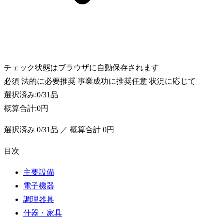
チェック状態はブラウザに自動保存されます
必須
法的に必要
推奨
事業成功に推奨
任意
状況に応じて
選択済み:
0
/
31
品
概算合計:
0円
選択済み
0
/
31
品 ／ 概算合計
0円
目次
主要設備
電子機器
調理器具
什器・家具