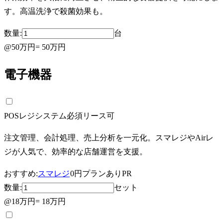
す。高温洗浄で殺菌効果も。
数量:
台
@
50万円
=
50万円
電子機器
POSレジシステム
必須
リース可
注文管理、会計処理、売上分析を一元化。スマレジやAirレ
ジが人気で、効率的な店舗運営を支援。
おすすめ:
スマレジ
0円プランあり
PR
数量:
セット
@
18万円
=
18万円