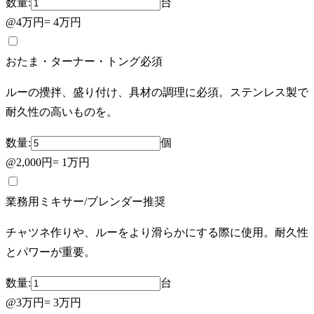
数量:
台
@
4万円
=
4万円
おたま・ターナー・トング
必須
ルーの攪拌、盛り付け、具材の調理に必須。ステンレス製で
耐久性の高いものを。
数量:
個
@
2,000円
=
1万円
業務用ミキサー/ブレンダー
推奨
チャツネ作りや、ルーをより滑らかにする際に使用。耐久性
とパワーが重要。
数量:
台
@
3万円
=
3万円