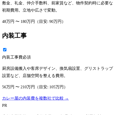
敷金、礼金、仲介手数料、前家賃など、物件契約時に必要な
初期費用。立地や広さで変動。
48万円
〜
180万円
（目安:
90万円
）
内装工事
内装工事費
必須
厨房設備搬入や客席デザイン、換気扇設置、グリストラップ
設置など、店舗空間を整える費用。
56万円
〜
210万円
（目安:
105万円
）
カレー屋の内装費を複数社で比較 →
PR