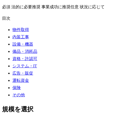
必須
法的に必要
推奨
事業成功に推奨
任意
状況に応じて
目次
物件取得
内装工事
設備・機器
備品・消耗品
資格・許認可
システム・IT
広告・販促
運転資金
保険
その他
規模を選択