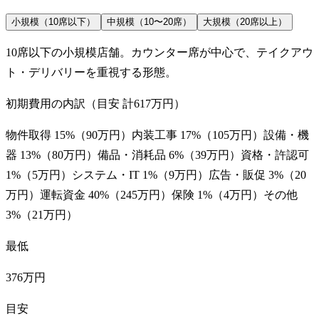
小規模（10席以下）
中規模（10〜20席）
大規模（20席以上）
10席以下の小規模店舗。カウンター席が中心で、テイクアウ
ト・デリバリーを重視する形態。
初期費用の内訳（目安 計
617万円
）
物件取得
15
%（
90万円
）
内装工事
17
%（
105万円
）
設備・機
器
13
%（
80万円
）
備品・消耗品
6
%（
39万円
）
資格・許認可
1
%（
5万円
）
システム・IT
1
%（
9万円
）
広告・販促
3
%（
20
万円
）
運転資金
40
%（
245万円
）
保険
1
%（
4万円
）
その他
3
%（
21万円
）
最低
376万円
目安