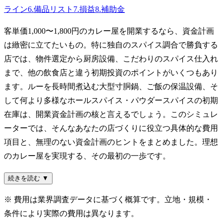
ライン
6
.
備品リスト
7
.
損益
8
.
補助金
客単価1,000〜1,800円のカレー屋を開業するなら、資金計画
は緻密に立てたいもの。特に独自のスパイス調合で勝負する
店では、物件選定から厨房設備、こだわりのスパイス仕入れ
まで、他の飲食店と違う初期投資のポイントがいくつもあり
ます。ルーを長時間煮込む大型寸胴鍋、ご飯の保温設備、そ
して何より多様なホールスパイス・パウダースパイスの初期
在庫は、開業資金計画の核と言えるでしょう。このシミュレ
ーターでは、そんなあなたの店づくりに役立つ具体的な費用
項目と、無理のない資金計画のヒントをまとめました。理想
のカレー屋を実現する、その最初の一歩です。
続きを読む ▼
※ 費用は業界調査データに基づく概算です。立地・規模・
条件により実際の費用は異なります。