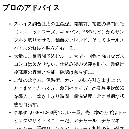
プロのアドバイス
スパイス調合は店の生命線。開業前、複数の専門商社
（マスコットフーズ、ギャバン、S&Bなど）からサン
プルを取り寄せる。独自のブレンド、そしてホールス
パイスの鮮度が味を左右する。
大量に、長時間煮込むルー。大型寸胴鍋と強力なガス
コンロは欠かせない。仕込み後の保存も肝心。業務用
冷蔵庫の容量と性能、確認は怠らずに。
ご飯の炊き方、保温術。カレーの味を引き出す上で、
どこまでこだわるか。象印やタイガーの業務用炊飯器
を導入し、炊き上がり時間、保温温度、常に最適な状
態を目指す。
客単価1,000〜1,800円のカレー屋。売上増のカギはトッ
ピングやサイドメニューだ。アチャール、チャツネ、
ラッシー、手作りナンなど、カレーと相性の良い付加