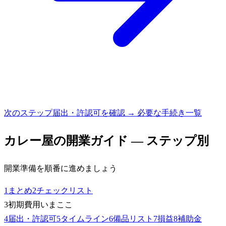
次のステップ
届出・許認可を確認 → 必要な手続き一覧
カレー屋
の開業ガイド — ステップ別
開業準備を順番に進めましょう
1
まとめ
2
チェックリスト
3
初期費用
いまここ
4
届出・許認可
5
タイムライン
6
備品リスト
7
損益
8
補助金