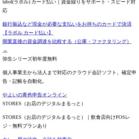
labol(ラボル) カード払い｜資金繰りをサポート・スピード対
応
銀行振込など現金が必要な支払いをお持ちのカードで決済
【ラボル カード払い】
開業直後の資金調達を比較する（公庫・ファクタリング）
→
弥生シリーズ
初年度無料
個人事業主から法人まで対応のクラウド会計ソフト。確定申
告・記帳を自動化。
やよいの青色申告オンライン
STORES（お店のデジタルまるっと）
STORES（お店のデジタルまるっと）｜飲食店向けPOSレ
ジ・無料プランあり