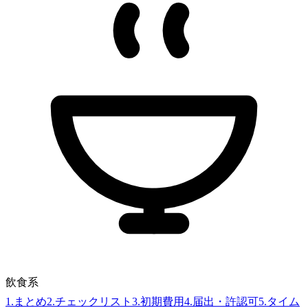
飲食系
1
.
まとめ
2
.
チェックリスト
3
.
初期費用
4
.
届出・許認可
5
.
タイム