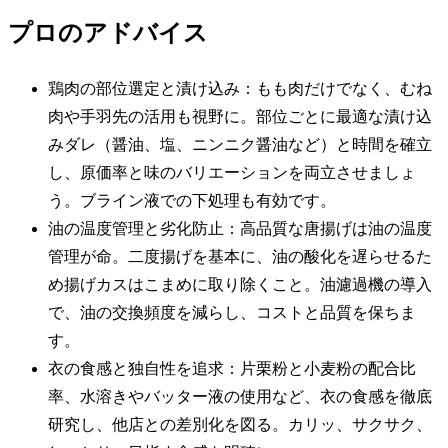
プロのアドバイス
鶏肉の部位選定と漬け込み：もも肉だけでなく、むね
肉や手羽先の活用も視野に。部位ごとに最適な漬け込
みダレ（醤油、塩、ニンニク醤油など）と時間を確立
し、原価率と味のバリエーションを両立させましょ
う。ブライン液での下処理も有効です。
油の温度管理と劣化防止：高品質な唐揚げは油の温度
管理が命。二度揚げを基本に、油の酸化を遅らせるた
め揚げカスはこまめに取り除くこと。油濾過機の導入
で、油の交換頻度を減らし、コストと品質を保ちま
す。
衣の食感と独自性を追求：片栗粉と小麦粉の配合比
率、水溶きやバッター液の使用など、衣の食感を徹底
研究し、他店との差別化を図る。カリッ、サクサク、