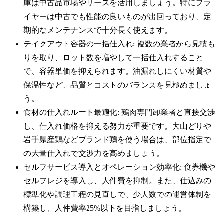
庫は中古品市場やリースを活用しましょう。特にフラ
イヤーは中古でも性能の良いものが出回っており、定
期的なメンテナンスで十分長く使えます。
テイクアウト容器の一括仕入れ: 複数の業者から見積も
りを取り、ロット数を増やして一括仕入れすること
で、容器単価を抑えられます。油漏れしにくい材質や
保温性など、品質とコストのバランスを見極めましょ
う。
食材の仕入れルート最適化: 鶏肉専門卸業者と直接交渉
し、仕入れ価格を抑える努力が重要です。大山どりや
岩手県産鶏などブランド鶏を使う場合は、部位指定で
の大量仕入れで交渉力を高めましょう。
セルフサービス導入とオペレーション効率化: 食券機や
セルフレジを導入し、人件費を抑制。また、仕込みの
標準化や調理工程の見直しで、少人数での運営体制を
構築し、人件費率25%以下を目指しましょう。