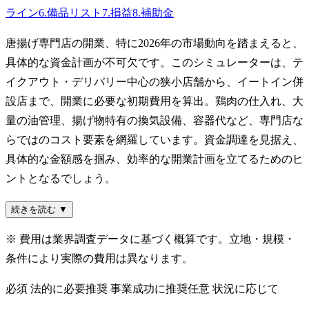
ライン
6
.
備品リスト
7
.
損益
8
.
補助金
唐揚げ専門店の開業、特に2026年の市場動向を踏まえると、
具体的な資金計画が不可欠です。このシミュレーターは、テ
イクアウト・デリバリー中心の狭小店舗から、イートイン併
設店まで、開業に必要な初期費用を算出。鶏肉の仕入れ、大
量の油管理、揚げ物特有の換気設備、容器代など、専門店な
らではのコスト要素を網羅しています。資金調達を見据え、
具体的な金額感を掴み、効率的な開業計画を立てるためのヒ
ントとなるでしょう。
続きを読む ▼
※ 費用は業界調査データに基づく概算です。立地・規模・
条件により実際の費用は異なります。
必須
法的に必要
推奨
事業成功に推奨
任意
状況に応じて