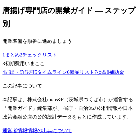
唐揚げ専門店
の開業ガイド — ステップ
別
開業準備を順番に進めましょう
1
まとめ
2
チェックリスト
3
初期費用
いまここ
4
届出・許認可
5
タイムライン
6
備品リスト
7
損益
8
補助金
この記事について
本記事は、株式会社more&F（茨城県つくば市）が運営する
「開業ガイド」編集部が、 省庁・自治体の公開情報や日本
政策金融公庫の公的統計データをもとに作成しています。
運営者情報
情報の出典について