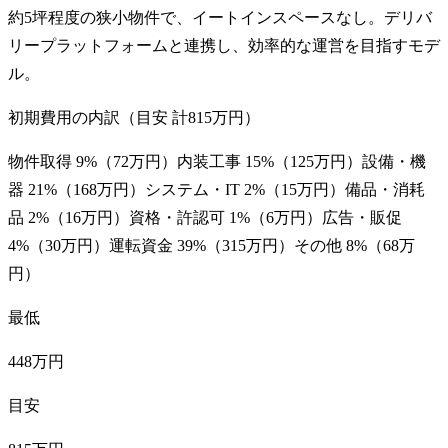
約5坪程度の狭小物件で、イートインスペースなし。デリバ
リープラットフォームと連携し、効率的な運営を目指すモデ
ル。
初期費用の内訳（目安 計
815万円
）
物件取得
9
%（
72万円
）
内装工事
15
%（
125万円
）
設備・機
器
21
%（
168万円
）
システム・IT
2
%（
15万円
）
備品・消耗
品
2
%（
16万円
）
資格・許認可
1
%（
6万円
）
広告・販促
4
%（
30万円
）
運転資金
39
%（
315万円
）
その他
8
%（
68万
円
）
最低
448万円
目安