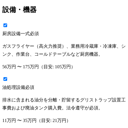
設備・機器
厨房設備一式
必須
ガスフライヤー（高火力推奨）、業務用冷蔵庫・冷凍庫、シ
ンク、作業台、コールドテーブルなど厨房機器。
56万円
〜
175万円
（目安:
105万円
）
油処理設備
必須
排水に含まれる油分を分離・貯留するグリストラップ設置工
事費および廃油タンク購入費。法令遵守が必須。
11万円
〜
35万円
（目安:
21万円
）