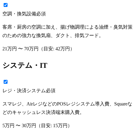
空調・換気設備
必須
客席・厨房の空調に加え、揚げ物調理による油煙・臭気対策
のための強力な換気扇、ダクト、排気フード。
21万円
〜
70万円
（目安:
42万円
）
システム・IT
レジ・決済システム
必須
スマレジ、AirレジなどのPOSレジシステム導入費、Squareな
どのキャッシュレス決済端末購入費。
5万円
〜
30万円
（目安:
15万円
）