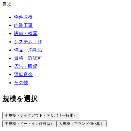
目次
物件取得
内装工事
設備・機器
システム・IT
備品・消耗品
資格・許認可
広告・販促
運転資金
その他
規模を選択
小規模（テイクアウト・デリバリー特化）
中規模（イートイン併設型）
大規模（ブランド強化型）