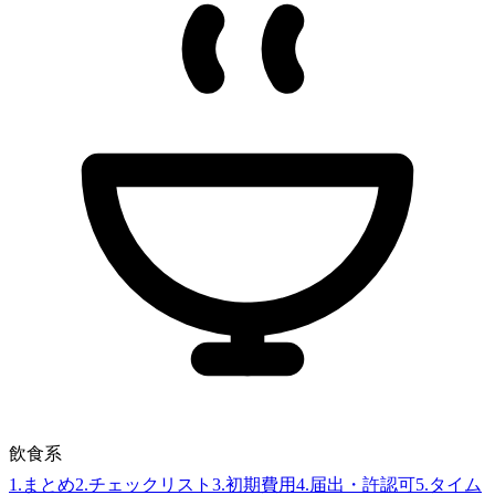
飲食系
1
.
まとめ
2
.
チェックリスト
3
.
初期費用
4
.
届出・許認可
5
.
タイム