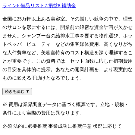
ライン
6
.
備品リスト
7
.
損益
8
.
補助金
全国に25万軒以上ある美容室。その厳しい競争の中で、理想
のサロンを形にするには、開業前の綿密な資金計画が欠かせ
ません。シャンプー台の給排水工事を要する物件選び、ホッ
トペッパービューティーなどの集客媒体費用、高くなりがち
な人件費率など、美容室特有のコスト構造を深く理解するこ
とが重要です。この資料では、セット面数に応じた初期費用
の目安を具体的に提示。あなたの開業計画を、より現実的な
ものに変える手助けとなるでしょう。
続きを読む ▼
※ 費用は業界調査データに基づく概算です。立地・規模・
条件により実際の費用は異なります。
必須
法的に必要
推奨
事業成功に推奨
任意
状況に応じて