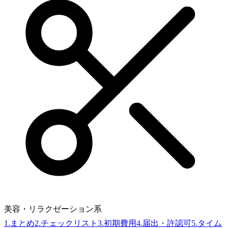
美容・リラクゼーション系
1
.
まとめ
2
.
チェックリスト
3
.
初期費用
4
.
届出・許認可
5
.
タイム