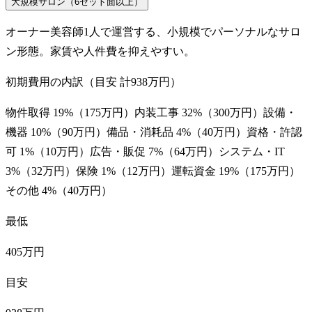
大規模サロン（6セット面以上）
オーナー美容師1人で運営する、小規模でパーソナルなサロ
ン形態。家賃や人件費を抑えやすい。
初期費用の内訳（目安 計
938万円
）
物件取得
19
%（
175万円
）
内装工事
32
%（
300万円
）
設備・
機器
10
%（
90万円
）
備品・消耗品
4
%（
40万円
）
資格・許認
可
1
%（
10万円
）
広告・販促
7
%（
64万円
）
システム・IT
3
%（
32万円
）
保険
1
%（
12万円
）
運転資金
19
%（
175万円
）
その他
4
%（
40万円
）
最低
405万円
目安