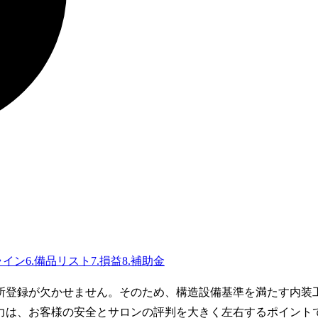
ライン
6
.
備品リスト
7
.
損益
8
.
補助金
所登録が欠かせません。そのため、構造設備基準を満たす内装
力は、お客様の安全とサロンの評判を大きく左右するポイント