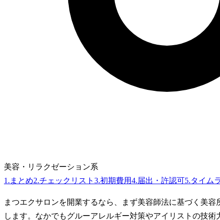
美容・リラクゼーション系
1
.
まとめ
2
.
チェックリスト
3
.
初期費用
4
.
届出・許認可
5
.
タイム
まつエクサロンを開業するなら、まず美容師法に基づく美容
します。なかでもグルーアレルギー対策やアイリストの技術