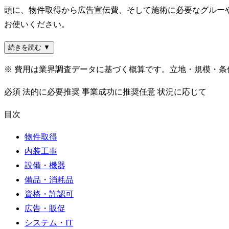
頭に、物件取得から広告宣伝費、そして施術に必要なグルー
お使いください。
続きを読む ▼
※ 費用は業界調査データに基づく概算です。立地・規模・
必須
法的に必要
推奨
事業成功に推奨
任意
状況に応じて
目次
物件取得
内装工事
設備・機器
備品・消耗品
資格・許認可
広告・販促
システム・IT