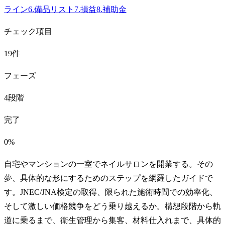
ライン
6
.
備品リスト
7
.
損益
8
.
補助金
チェック項目
19件
フェーズ
4段階
完了
0%
自宅やマンションの一室でネイルサロンを開業する。その
夢、具体的な形にするためのステップを網羅したガイドで
す。JNEC/JNA検定の取得、限られた施術時間での効率化、
そして激しい価格競争をどう乗り越えるか。構想段階から軌
道に乗るまで、衛生管理から集客、材料仕入れまで、具体的