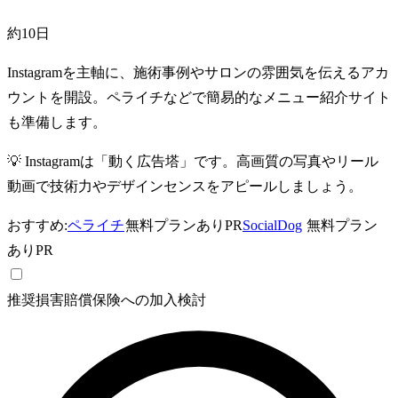
約10日
Instagramを主軸に、施術事例やサロンの雰囲気を伝えるアカ
ウントを開設。ペライチなどで簡易的なメニュー紹介サイト
も準備します。
💡
Instagramは「動く広告塔」です。高画質の写真やリール
動画で技術力やデザインセンスをアピールしましょう。
おすすめ:
ペライチ
無料プランあり
PR
SocialDog
無料プラン
あり
PR
推奨
損害賠償保険への加入検討