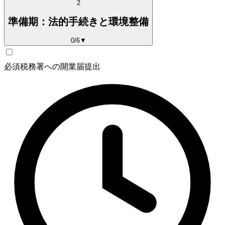
2
準備期：法的手続きと環境整備
0
/
6
▼
必須
税務署への開業届提出