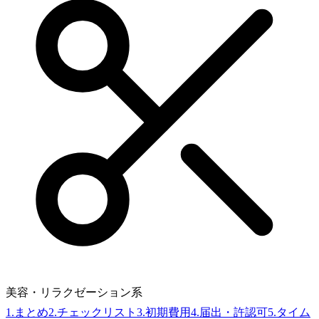
美容・リラクゼーション系
1
.
まとめ
2
.
チェックリスト
3
.
初期費用
4
.
届出・許認可
5
.
タイム