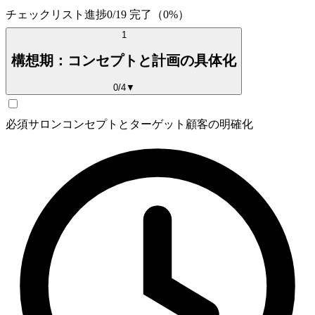
チェックリスト
進捗
0
/
19
完了（
0
%）
1
構想期：コンセプトと計画の具体化
0
/
4
▼
必須
サロンコンセプトとターゲット顧客の明確化