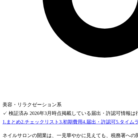
美容・リラクゼーション系
✓ 検証済み
2026年3月時点
掲載している届出・許認可情報は
1
.
まとめ
2
.
チェックリスト
3
.
初期費用
4
.
届出・許認可
5
.
タイム
ネイルサロンの開業は、一見華やかに見えても、税務署への