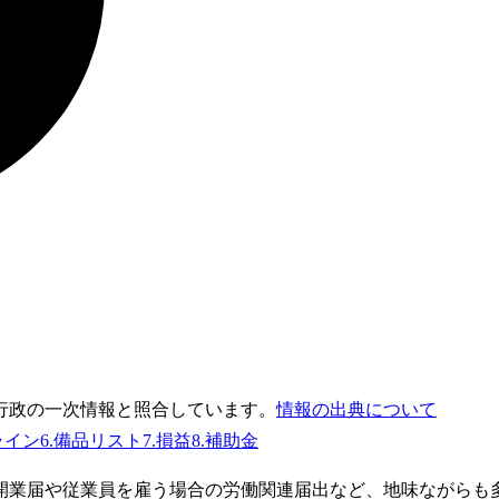
行政の一次情報と照合しています。
情報の出典について
ライン
6
.
備品リスト
7
.
損益
8
.
補助金
開業届や従業員を雇う場合の労働関連届出など、地味ながらも