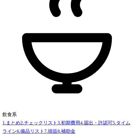
飲食系
1
.
まとめ
2
.
チェックリスト
3
.
初期費用
4
.
届出・許認可
5
.
タイム
ライン
6
.
備品リスト
7
.
損益
8
.
補助金