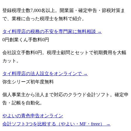
登録税理士数7,000名以上。開業届・確定申告・節税対策ま
で、業種に合った税理士を無料で紹介。
タイ料理店の税務の不安を専門家に無料相談 →
0円創業くん
手数料0円
会社設立手数料0円。税理士顧問とセットで初期費用を大幅
カット。
タイ料理店の法人設立をオンラインで →
弥生シリーズ
初年度無料
個人事業主から法人まで対応のクラウド会計ソフト。確定申
告・記帳を自動化。
やよいの青色申告オンライン
会計ソフト3つを比較する（やよい・MF・freee）
→