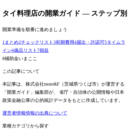
タイ料理店
の開業ガイド — ステップ別
開業準備を順番に進めましょう
1
まとめ
2
チェックリスト
3
初期費用
4
届出・許認可
5
タイムラ
イン
6
備品リスト
7
損益
8
補助金
いまここ
この記事について
本記事は、株式会社more&F（茨城県つくば市）が運営する
「開業ガイド」編集部が、 省庁・自治体の公開情報や日本
政策金融公庫の公的統計データをもとに作成しています。
運営者情報
情報の出典について
業種カテゴリから探す