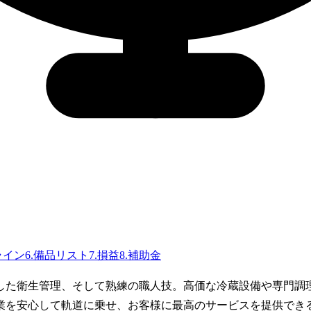
ライン
6
.
備品リスト
7
.
損益
8
.
補助金
した衛生管理、そして熟練の職人技。高価な冷蔵設備や専門調
業を安心して軌道に乗せ、お客様に最高のサービスを提供でき