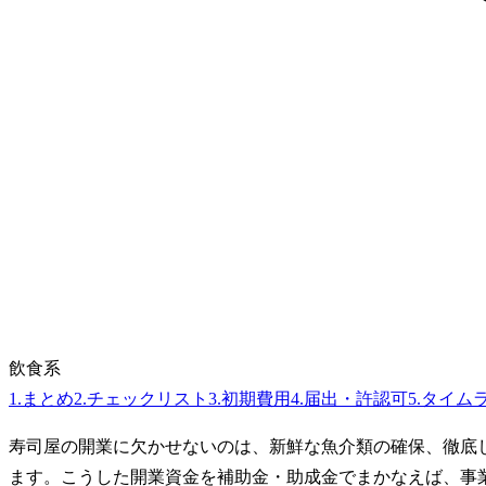
飲食系
1
.
まとめ
2
.
チェックリスト
3
.
初期費用
4
.
届出・許認可
5
.
タイム
寿司屋の開業に欠かせないのは、新鮮な魚介類の確保、徹底
ます。こうした開業資金を補助金・助成金でまかなえば、事