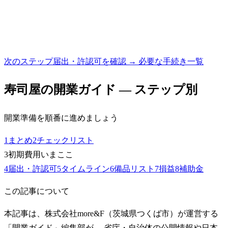
次のステップ
届出・許認可を確認 → 必要な手続き一覧
寿司屋
の開業ガイド — ステップ別
開業準備を順番に進めましょう
1
まとめ
2
チェックリスト
3
初期費用
いまここ
4
届出・許認可
5
タイムライン
6
備品リスト
7
損益
8
補助金
この記事について
本記事は、株式会社more&F（茨城県つくば市）が運営する
「開業ガイド」編集部が、 省庁・自治体の公開情報や日本