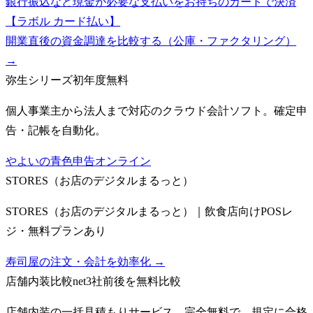
銀行振込など現金が必要な支払いをお持ちのカードで決済
【ラボル カード払い】
開業直後の資金調達を比較する（公庫・ファクタリング）
→
弥生シリーズ
初年度無料
個人事業主から法人まで対応のクラウド会計ソフト。確定申
告・記帳を自動化。
やよいの青色申告オンライン
STORES（お店のデジタルまるっと）
STORES（お店のデジタルまるっと）｜飲食店向けPOSレ
ジ・無料プランあり
寿司屋の注文・会計を効率化 →
店舗内装比較net
3社前後を無料比較
店舗内装の一括見積もりサービス。完全無料で、規定に合格