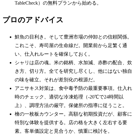
TableCheck）の無料プランから始める。
プロのアドバイス
鮮魚の目利き。そして豊洲市場の仲卸との信頼関係。
これこそ、寿司屋の生命線だ。開業前から足繁く通
い、仕入れルートを確保しておく。
シャリは店の魂。米の銘柄、水加減、赤酢の配合、炊
き方、切り方。全てを研究し尽くし、他にはない独自
の味を確立。それが差別化の根源だ。
アニサキス対策は、食中毒予防の最重要事項。仕入れ
時のチェック、適切な冷凍処理（-20℃で24時間以
上）、調理方法の厳守。保健所の指導に従うこと。
檜の一枚板カウンター。高額な初期投資だが、顧客に
特別な体験を提供する。店の格を大きく左右する要
素。客単価設定と見合うか、慎重に検討を。