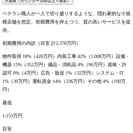
大規模（カウンター15席以上＋個室）
ベテラン職人が一人で切り盛りするような、隠れ家的な小規
模店舗を想定。初期費用を抑えつつ、質の高いサービスを提
供。
初期費用の内訳（目安 計
2,378万円
）
物件取得
18
%（
420万円
）
内装工事
42
%（
1,008万円
）
設備・
機器
15
%（
352万円
）
備品・消耗品
4
%（
96万円
）
資格・許
認可
0
%（
4万円
）
広告・販促
1
%（
32万円
）
システム・IT
1
%（
30万円
）
運転資金
14
%（
336万円
）
その他
4
%（
100万
円
）
最低
1,153万円
目安