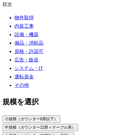
目次
物件取得
内装工事
設備・機器
備品・消耗品
資格・許認可
広告・販促
システム・IT
運転資金
その他
規模を選択
小規模（カウンター8席以下）
中規模（カウンター12席＋テーブル席）