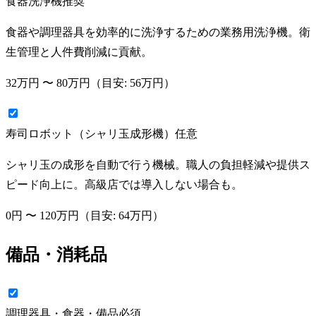
食器洗浄機
推奨
食器や調理器具を効率的に洗浄するための業務用洗浄機。衛
生管理と人件費削減に貢献。
32万円
〜
80万円
（目安:
56万円
）
寿司ロボット（シャリ玉成形機）
任意
シャリ玉の成形を自動で行う機械。職人の負担軽減や提供ス
ピード向上に。高級店では導入しない場合も。
0円
〜
120万円
（目安:
64万円
）
備品・消耗品
調理器具・食器・備品
必須