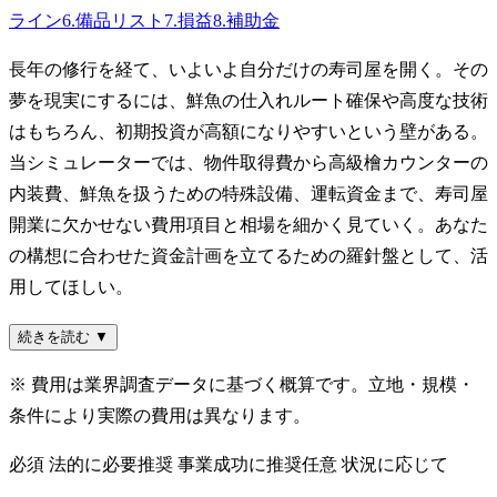
ライン
6
.
備品リスト
7
.
損益
8
.
補助金
長年の修行を経て、いよいよ自分だけの寿司屋を開く。その
夢を現実にするには、鮮魚の仕入れルート確保や高度な技術
はもちろん、初期投資が高額になりやすいという壁がある。
当シミュレーターでは、物件取得費から高級檜カウンターの
内装費、鮮魚を扱うための特殊設備、運転資金まで、寿司屋
開業に欠かせない費用項目と相場を細かく見ていく。あなた
の構想に合わせた資金計画を立てるための羅針盤として、活
用してほしい。
続きを読む ▼
※ 費用は業界調査データに基づく概算です。立地・規模・
条件により実際の費用は異なります。
必須
法的に必要
推奨
事業成功に推奨
任意
状況に応じて