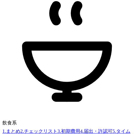
飲食系
1
.
まとめ
2
.
チェックリスト
3
.
初期費用
4
.
届出・許認可
5
.
タイム