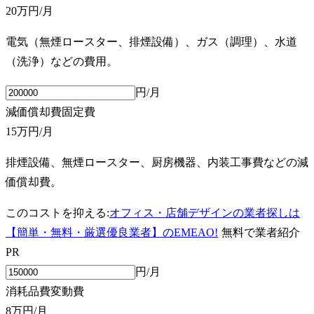
20万円
/月
電気（無煙ロースター、排煙設備）、ガス（調理）、水道
（洗浄）などの費用。
円/月
減価償却費
固定費
15万円
/月
排煙設備、無煙ロースター、厨房機器、内装工事費などの減
価償却費。
このコストを抑える:
オフィス・店舗デザインの業者探しは
【簡単・無料・厳選優良業者】のEMEAO!
無料で業者紹介
PR
円/月
消耗品費
変動費
8万円
/月