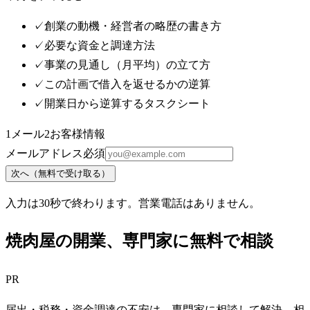
✓
創業の動機・経営者の略歴の書き方
✓
必要な資金と調達方法
✓
事業の見通し（月平均）の立て方
✓
この計画で借入を返せるかの逆算
✓
開業日から逆算するタスクシート
1
メール
2
お客様情報
メールアドレス
必須
次へ（無料で受け取る）
入力は30秒で終わります。営業電話はありません。
焼肉屋
の開業、専門家に無料で相談
PR
届出・税務・資金調達の不安は、専門家に相談して解決。相