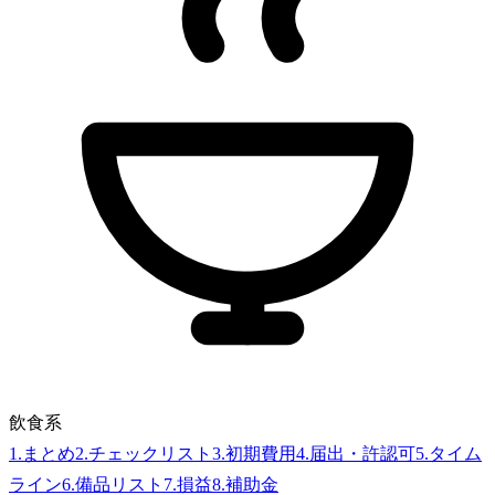
飲食系
1
.
まとめ
2
.
チェックリスト
3
.
初期費用
4
.
届出・許認可
5
.
タイム
ライン
6
.
備品リスト
7
.
損益
8
.
補助金