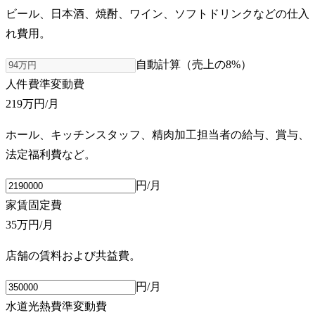
ビール、日本酒、焼酎、ワイン、ソフトドリンクなどの仕入
れ費用。
自動計算（売上の
8
%）
人件費
準変動費
219万円
/月
ホール、キッチンスタッフ、精肉加工担当者の給与、賞与、
法定福利費など。
円/月
家賃
固定費
35万円
/月
店舗の賃料および共益費。
円/月
水道光熱費
準変動費