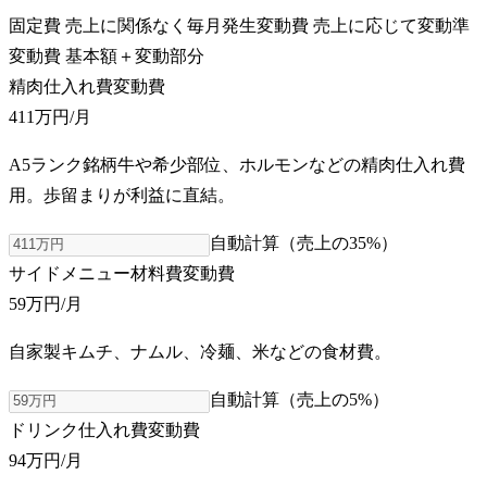
固定費
売上に関係なく毎月発生
変動費
売上に応じて変動
準
変動費
基本額＋変動部分
精肉仕入れ費
変動費
411万円
/月
A5ランク銘柄牛や希少部位、ホルモンなどの精肉仕入れ費
用。歩留まりが利益に直結。
自動計算（売上の
35
%）
サイドメニュー材料費
変動費
59万円
/月
自家製キムチ、ナムル、冷麺、米などの食材費。
自動計算（売上の
5
%）
ドリンク仕入れ費
変動費
94万円
/月