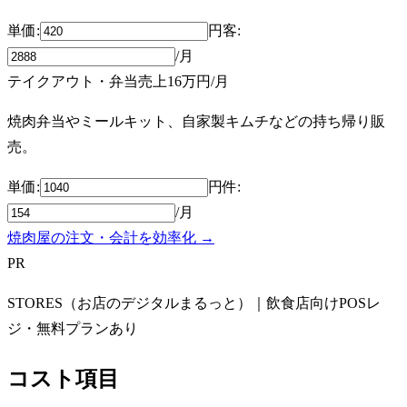
単価:
円
客
:
/月
テイクアウト・弁当売上
16万円
/月
焼肉弁当やミールキット、自家製キムチなどの持ち帰り販
売。
単価:
円
件
:
/月
焼肉屋の注文・会計を効率化 →
PR
STORES（お店のデジタルまるっと）｜飲食店向けPOSレ
ジ・無料プランあり
コスト項目