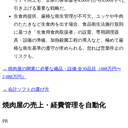
リティ向上も、全体の客単価を4,000円から6,000円へと
引き上げる重要な戦略だ。
生食肉提供、厳格な衛生管理が不可欠。ユッケや牛肉
のたたきなど生食肉を出す場合、食品衛生法施行規則
に基づき「生食用食肉取扱者」の設置、専用調理器
具・設備の準備、加熱殺菌工程の導入など、極めて厳
格な衛生基準の遵守が求められる。怠れば営業停止の
リスクも。
→ 焼肉屋の開業に必要な備品・設備 全30品目（688万円〜
2,088万円）
→ 会計ソフトの選び方
焼肉屋の売上・経費管理を自動化
PR