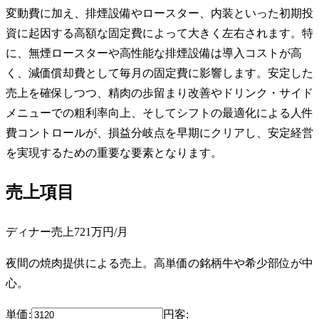
変動費に加え、排煙設備やロースター、内装といった初期投
資に起因する高額な固定費によって大きく左右されます。特
に、無煙ロースターや高性能な排煙設備は導入コストが高
く、減価償却費として毎月の固定費に影響します。安定した
売上を確保しつつ、精肉の歩留まり改善やドリンク・サイド
メニューでの粗利率向上、そしてシフトの最適化による人件
費コントロールが、損益分岐点を早期にクリアし、安定経営
を実現するための重要な要素となります。
売上項目
ディナー売上
721万円
/月
夜間の焼肉提供による売上。高単価の銘柄牛や希少部位が中
心。
単価:
円
客
: