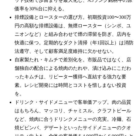
ット技術で歩留まりを最大化し、A5ランク銘柄牛の原
価率を30%台に抑える。
排煙設備とロースターの選び方。初期投資100〜300万
円の高額な排煙設備は、無煙ロースター（シンポ、ユ
ニオンなど）と組み合わせて煙の滞留を防ぎ、店内を
快適に保つ。定期的なダクト清掃（年1回以上）は消防
法遵守、そして顧客満足度維持に欠かせない。
自家製たれ・キムチで差別化を。市販品ではなく、店
舗独自の配合による焼肉のたれや、漬け込みにこだわ
ったキムチは、リピーター獲得へ直結する強力な要
素。レシピ開発には時間とコストを惜しまない投資
を。
ドリンク・サイドメニューで客単価アップ。肉の品質
はもちろん、マッコリ、チャミスル、クラフトビール
など、焼肉に合うドリンクメニューの充実。冷麺、石
焼ビビンバ、デザートといったサイドメニューのクオ