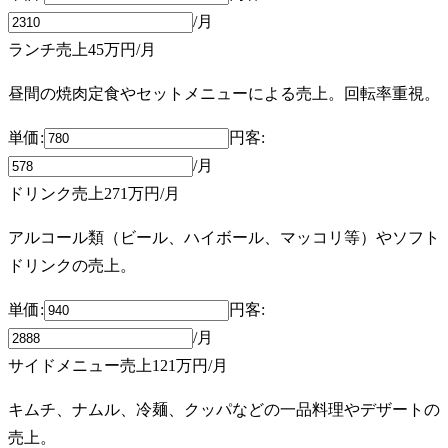
/月
ランチ売上
45万円
/月
昼間の焼肉定食やセットメニューによる売上。回転率重視。
単価:
円
客
:
/月
ドリンク売上
271万円
/月
アルコール類（ビール、ハイボール、マッコリ等）やソフト
ドリンクの売上。
単価:
円
客
:
/月
サイドメニュー売上
121万円
/月
キムチ、ナムル、冷麺、クッパなどの一品料理やデザートの
売上。