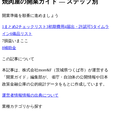
焼肉屋
の開業ガイド — ステップ別
開業準備を順番に進めましょう
1
まとめ
2
チェックリスト
3
初期費用
4
届出・許認可
5
タイムラ
イン
6
備品リスト
7
損益
いまここ
8
補助金
この記事について
本記事は、株式会社more&F（茨城県つくば市）が運営する
「開業ガイド」編集部が、 省庁・自治体の公開情報や日本
政策金融公庫の公的統計データをもとに作成しています。
運営者情報
情報の出典について
業種カテゴリから探す