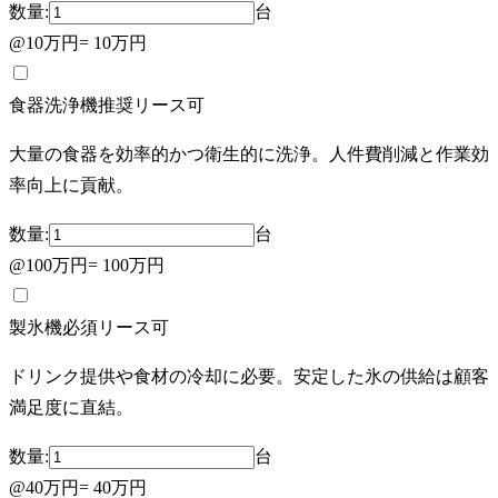
数量:
台
@
10万円
=
10万円
食器洗浄機
推奨
リース可
大量の食器を効率的かつ衛生的に洗浄。人件費削減と作業効
率向上に貢献。
数量:
台
@
100万円
=
100万円
製氷機
必須
リース可
ドリンク提供や食材の冷却に必要。安定した氷の供給は顧客
満足度に直結。
数量:
台
@
40万円
=
40万円