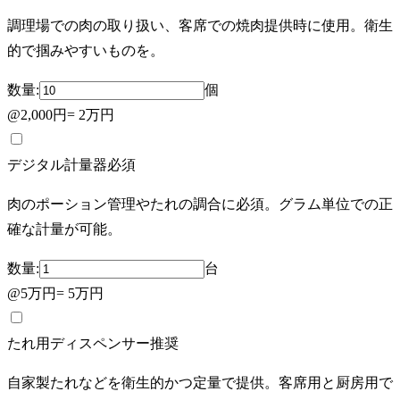
調理場での肉の取り扱い、客席での焼肉提供時に使用。衛生
的で掴みやすいものを。
数量:
個
@
2,000円
=
2万円
デジタル計量器
必須
肉のポーション管理やたれの調合に必須。グラム単位での正
確な計量が可能。
数量:
台
@
5万円
=
5万円
たれ用ディスペンサー
推奨
自家製たれなどを衛生的かつ定量で提供。客席用と厨房用で