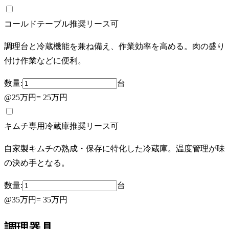
コールドテーブル
推奨
リース可
調理台と冷蔵機能を兼ね備え、作業効率を高める。肉の盛り
付け作業などに便利。
数量:
台
@
25万円
=
25万円
キムチ専用冷蔵庫
推奨
リース可
自家製キムチの熟成・保存に特化した冷蔵庫。温度管理が味
の決め手となる。
数量:
台
@
35万円
=
35万円
調理器具