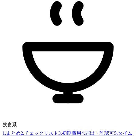
飲食系
1
.
まとめ
2
.
チェックリスト
3
.
初期費用
4
.
届出・許認可
5
.
タイム