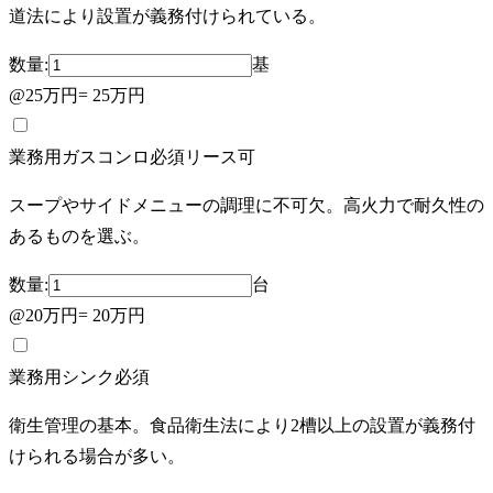
道法により設置が義務付けられている。
数量:
基
@
25万円
=
25万円
業務用ガスコンロ
必須
リース可
スープやサイドメニューの調理に不可欠。高火力で耐久性の
あるものを選ぶ。
数量:
台
@
20万円
=
20万円
業務用シンク
必須
衛生管理の基本。食品衛生法により2槽以上の設置が義務付
けられる場合が多い。