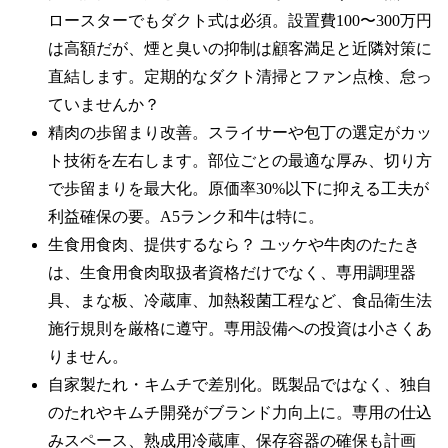
ロースターでもダクト式は必須。設置費100〜300万円
は高額だが、煙と臭いの抑制は顧客満足と近隣対策に
直結します。定期的なダクト清掃とファン点検、怠っ
ていませんか？
精肉の歩留まり改善。スライサーや包丁の選定がカッ
ト技術を左右します。部位ごとの最適な厚み、切り方
で歩留まりを最大化。原価率30%以下に抑える工夫が
利益確保の要。A5ランク和牛は特に。
生食用食肉、提供するなら？ ユッケや牛肉のたたき
は、生食用食肉取扱者資格だけでなく、専用調理器
具、まな板、冷蔵庫、加熱殺菌工程など、食品衛生法
施行規則を厳格に遵守。専用設備への投資は小さくあ
りません。
自家製たれ・キムチで差別化。既製品ではなく、独自
のたれやキムチ開発がブランド力向上に。専用の仕込
みスペース、熟成用冷蔵庫、保存容器の確保も計画