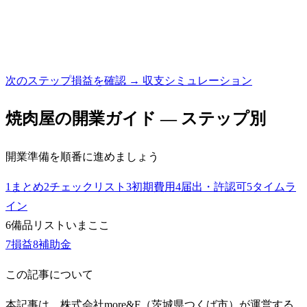
次のステップ
損益を確認 → 収支シミュレーション
焼肉屋
の開業ガイド — ステップ別
開業準備を順番に進めましょう
1
まとめ
2
チェックリスト
3
初期費用
4
届出・許認可
5
タイムラ
イン
6
備品リスト
いまここ
7
損益
8
補助金
この記事について
本記事は、株式会社more&F（茨城県つくば市）が運営する