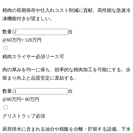
精肉の長期保存や仕入れコスト削減に貢献。高性能な急速冷
凍機能付きが望ましい。
数量:
台
@
60万円
=
120万円
精肉スライサー
必須
リース可
肉の厚みを均一に保ち、効率的な精肉加工を可能にする。歩
留まり向上と品質安定に直結する。
数量:
台
@
80万円
=
80万円
グリストラップ
必須
厨房排水に含まれる油分や残飯を分離・貯留する設備。下水