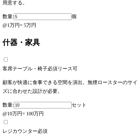
用意する。
数量:
個
@
1万円
=
5万円
什器・家具
客席テーブル・椅子
必須
リース可
顧客が快適に食事できる空間を演出。無煙ロースターのサイ
ズに合わせた設計が必要。
数量:
セット
@
10万円
=
100万円
レジカウンター
必須