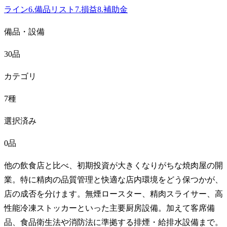
ライン
6
.
備品リスト
7
.
損益
8
.
補助金
備品・設備
30品
カテゴリ
7種
選択済み
0品
他の飲食店と比べ、初期投資が大きくなりがちな焼肉屋の開
業。特に精肉の品質管理と快適な店内環境をどう保つかが、
店の成否を分けます。無煙ロースター、精肉スライサー、高
性能冷凍ストッカーといった主要厨房設備。加えて客席備
品、食品衛生法や消防法に準拠する排煙・給排水設備まで。