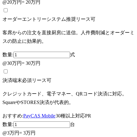
@
20万円
=
20万円
オーダーエントリーシステム
推奨
リース可
客席からの注文を直接厨房に送信。人件費削減とオーダーミ
スの防止に効果的。
数量:
式
@
30万円
=
30万円
決済端末
必須
リース可
クレジットカード、電子マネー、QRコード決済に対応。
SquareやSTORES決済が代表的。
おすすめ:
PayCAS Mobile
30種以上対応
PR
数量:
台
@
3万円
=
3万円