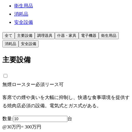
衛生用品
消耗品
安全設備
全て
主要設備
調理器具
什器・家具
電子機器
衛生用品
消耗品
安全設備
主要設備
無煙ロースター
必須
リース可
客席での煙や臭いを大幅に抑制し、快適な食事環境を提供す
る焼肉店必須の設備。電気式とガス式がある。
数量:
台
@
30万円
=
300万円