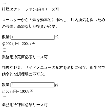
排煙ダクト・ファン
必須
リース可
ロースターからの煙を効率的に排出し、店内換気を保つため
の設備。高額な初期投資が必要。
数量:
式
@
200万円
=
200万円
業務用冷蔵庫
必須
リース可
精肉や野菜、サイドメニューの食材を適切に保存。衛生的で
効率的な調理場に不可欠。
数量:
台
@
50万円
=
100万円
業務用冷凍庫
必須
リース可