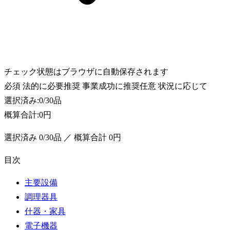
チェック状態はブラウザに自動保存されます
必須
法的に必要
推奨
事業成功に推奨
任意
状況に応じて
選択済み:
0
/
30
品
概算合計:
0円
選択済み
0
/
30
品 ／ 概算合計
0円
目次
主要設備
調理器具
什器・家具
電子機器