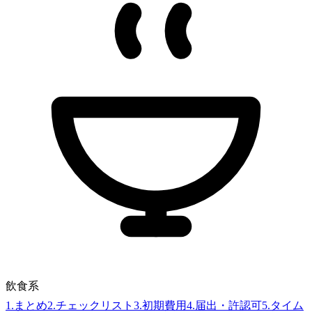
飲食系
1
.
まとめ
2
.
チェックリスト
3
.
初期費用
4
.
届出・許認可
5
.
タイム