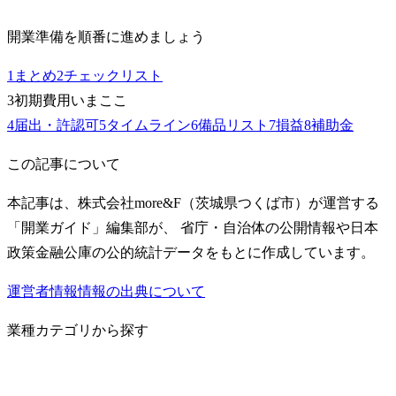
開業準備を順番に進めましょう
1
まとめ
2
チェックリスト
3
初期費用
いまここ
4
届出・許認可
5
タイムライン
6
備品リスト
7
損益
8
補助金
この記事について
本記事は、株式会社more&F（茨城県つくば市）が運営する
「開業ガイド」編集部が、 省庁・自治体の公開情報や日本
政策金融公庫の公的統計データをもとに作成しています。
運営者情報
情報の出典について
業種カテゴリから探す