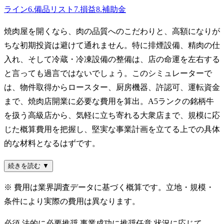
ライン
6
.
備品リスト
7
.
損益
8
.
補助金
焼肉屋を開くなら、肉の品質へのこだわりと、高額になりが
ちな初期投資は避けて通れません。特に排煙設備、精肉の仕
入れ、そして冷蔵・冷凍設備の整備は、店の命運を左右する
と言っても過言ではないでしょう。このシミュレーターで
は、物件取得からロースター、厨房機器、許認可、運転資金
まで、焼肉店開業に必要な費用を算出。A5ランクの銘柄牛
を扱う高級店から、気軽に立ち寄れる大衆店まで、規模に応
じた概算費用を把握し、堅実な事業計画を立てる上での具体
的な材料となるはずです。
続きを読む ▼
※ 費用は業界調査データに基づく概算です。立地・規模・
条件により実際の費用は異なります。
必須
法的に必要
推奨
事業成功に推奨
任意
状況に応じて