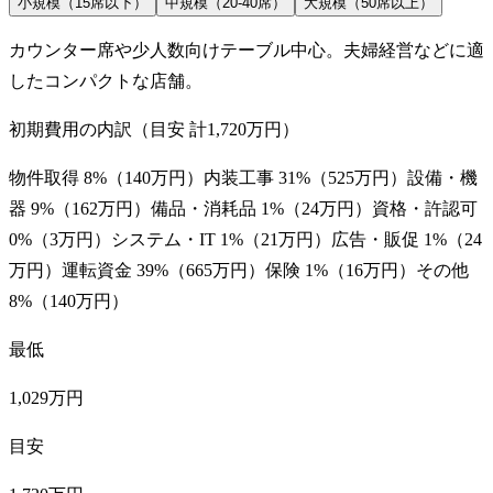
小規模（15席以下）
中規模（20-40席）
大規模（50席以上）
カウンター席や少人数向けテーブル中心。夫婦経営などに適
したコンパクトな店舗。
初期費用の内訳（目安 計
1,720万円
）
物件取得
8
%（
140万円
）
内装工事
31
%（
525万円
）
設備・機
器
9
%（
162万円
）
備品・消耗品
1
%（
24万円
）
資格・許認可
0
%（
3万円
）
システム・IT
1
%（
21万円
）
広告・販促
1
%（
24
万円
）
運転資金
39
%（
665万円
）
保険
1
%（
16万円
）
その他
8
%（
140万円
）
最低
1,029万円
目安