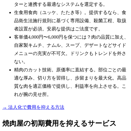
ターと連携する最適なシステムを選定する。
生食用食肉（ユッケ、たたき等）。提供するなら、食
品衛生法施行規則に基づく専用設備、殺菌工程、取扱
者設置が必須。安易な提供はご法度です。
客単価4,000円〜6,000円を保つには？肉の品質に加え、
自家製キムチ、ナムル、スープ、デザートなどサイド
メニューの充実が不可欠。ドリンクもトレンドを外さ
ない。
精肉のカット技術。原価率に直結する。部位ごとの最
適な厚み、切り方を習得し、歩留まりを最大化。高品
質な肉を適正価格で提供し、利益率を向上させる。こ
れが腕の見せ所。
→ 法人化で費用を抑える方法
焼肉屋の初期費用を抑えるサービス