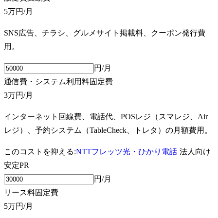
5万円
/月
SNS広告、チラシ、グルメサイト掲載料、クーポン発行費
用。
円/月
通信費・システム利用料
固定費
3万円
/月
インターネット回線費、電話代、POSレジ（スマレジ、Air
レジ）、予約システム（TableCheck、トレタ）の月額費用。
このコストを抑える:
NTTフレッツ光・ひかり電話
法人向け
安定
PR
円/月
リース料
固定費
5万円
/月