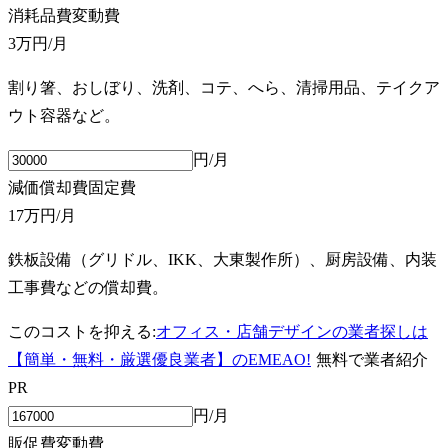
消耗品費
変動費
3万円
/月
割り箸、おしぼり、洗剤、コテ、へら、清掃用品、テイクア
ウト容器など。
円/月
減価償却費
固定費
17万円
/月
鉄板設備（グリドル、IKK、大東製作所）、厨房設備、内装
工事費などの償却費。
このコストを抑える:
オフィス・店舗デザインの業者探しは
【簡単・無料・厳選優良業者】のEMEAO!
無料で業者紹介
PR
円/月
販促費
変動費