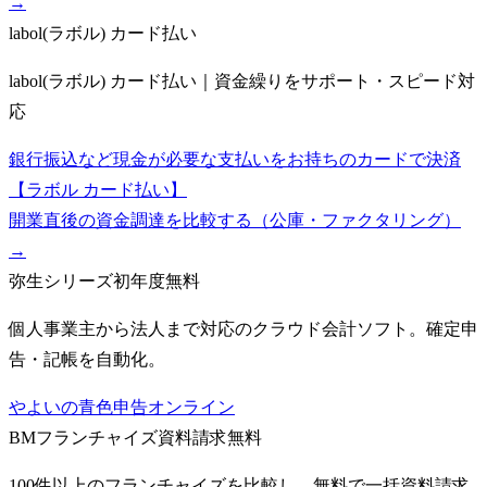
→
labol(ラボル) カード払い
labol(ラボル) カード払い｜資金繰りをサポート・スピード対
応
銀行振込など現金が必要な支払いをお持ちのカードで決済
【ラボル カード払い】
開業直後の資金調達を比較する（公庫・ファクタリング）
→
弥生シリーズ
初年度無料
個人事業主から法人まで対応のクラウド会計ソフト。確定申
告・記帳を自動化。
やよいの青色申告オンライン
BMフランチャイズ
資料請求無料
100件以上のフランチャイズを比較し、無料で一括資料請求