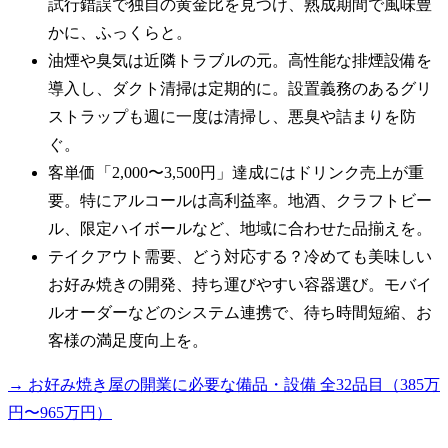
試行錯誤で独自の黄金比を見つけ、熟成期間で風味豊
かに、ふっくらと。
油煙や臭気は近隣トラブルの元。高性能な排煙設備を
導入し、ダクト清掃は定期的に。設置義務のあるグリ
ストラップも週に一度は清掃し、悪臭や詰まりを防
ぐ。
客単価「2,000〜3,500円」達成にはドリンク売上が重
要。特にアルコールは高利益率。地酒、クラフトビー
ル、限定ハイボールなど、地域に合わせた品揃えを。
テイクアウト需要、どう対応する？冷めても美味しい
お好み焼きの開発、持ち運びやすい容器選び。モバイ
ルオーダーなどのシステム連携で、待ち時間短縮、お
客様の満足度向上を。
→ お好み焼き屋の開業に必要な備品・設備 全32品目（385万
円〜965万円）