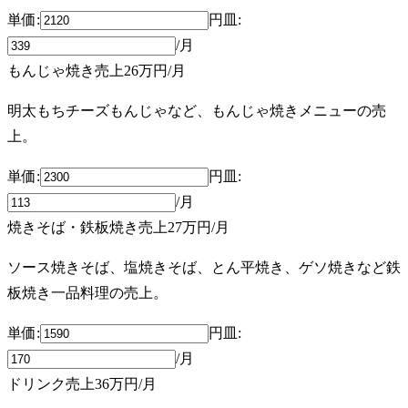
単価:
円
皿
:
/月
もんじゃ焼き売上
26万円
/月
明太もちチーズもんじゃなど、もんじゃ焼きメニューの売
上。
単価:
円
皿
:
/月
焼きそば・鉄板焼き売上
27万円
/月
ソース焼きそば、塩焼きそば、とん平焼き、ゲソ焼きなど鉄
板焼き一品料理の売上。
単価:
円
皿
:
/月
ドリンク売上
36万円
/月