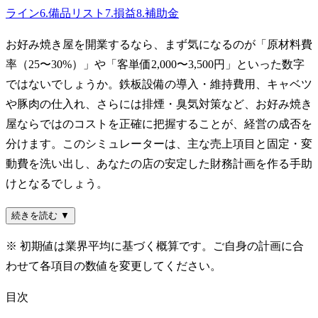
ライン
6
.
備品リスト
7
.
損益
8
.
補助金
お好み焼き屋を開業するなら、まず気になるのが「原材料費
率（25〜30%）」や「客単価2,000〜3,500円」といった数字
ではないでしょうか。鉄板設備の導入・維持費用、キャベツ
や豚肉の仕入れ、さらには排煙・臭気対策など、お好み焼き
屋ならではのコストを正確に把握することが、経営の成否を
分けます。このシミュレーターは、主な売上項目と固定・変
動費を洗い出し、あなたの店の安定した財務計画を作る手助
けとなるでしょう。
続きを読む ▼
※ 初期値は業界平均に基づく概算です。ご自身の計画に合
わせて各項目の数値を変更してください。
目次