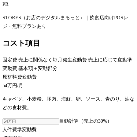
PR
STORES（お店のデジタルまるっと）｜飲食店向けPOSレ
ジ・無料プランあり
コスト項目
固定費
売上に関係なく毎月発生
変動費
売上に応じて変動
準
変動費
基本額＋変動部分
原材料費
変動費
54万円
/月
キャベツ、小麦粉、豚肉、海鮮、卵、ソース、青のり、油な
どの食材費。
自動計算（売上の
30
%）
人件費
準変動費