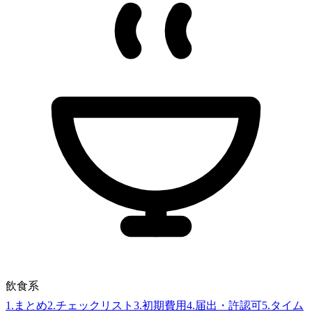
飲食系
1
.
まとめ
2
.
チェックリスト
3
.
初期費用
4
.
届出・許認可
5
.
タイム