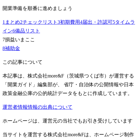
開業準備を順番に進めましょう
1
まとめ
2
チェックリスト
3
初期費用
4
届出・許認可
5
タイムラ
イン
6
備品リスト
7
損益
いまここ
8
補助金
この記事について
本記事は、株式会社more&F（茨城県つくば市）が運営する
「開業ガイド」編集部が、 省庁・自治体の公開情報や日本
政策金融公庫の公的統計データをもとに作成しています。
運営者情報
情報の出典について
ホームページは、運営元の当社でもお引き受けしています
当サイトを運営する株式会社more&Fは、ホームページ制作