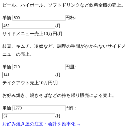
ビール、ハイボール、ソフトドリンクなど飲料全般の売上。
単価:
円
杯
:
/月
サイドメニュー売上
10万円
/月
枝豆、キムチ、冷奴など、調理の手間がかからないサイドメ
ニューの売上。
単価:
円
皿
:
/月
テイクアウト売上
10万円
/月
お好み焼き、焼きそばなどの持ち帰り販売による売上。
単価:
円
件
:
/月
お好み焼き屋の注文・会計を効率化 →