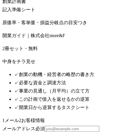
創業計画書
記入準備シート
原価率・客単価・損益分岐点の目安つき
開業ガイド｜株式会社more&F
2冊セット・無料
中身をチラ見せ
✓
創業の動機・経営者の略歴の書き方
✓
必要な資金と調達方法
✓
事業の見通し（月平均）の立て方
✓
この計画で借入を返せるかの逆算
✓
開業日から逆算するタスクシート
1
メール
2
お客様情報
メールアドレス
必須