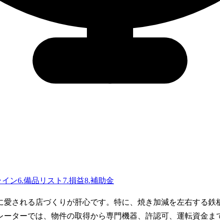
ライン
6
.
備品リスト
7
.
損益
8
.
補助金
に愛される店づくりが肝心です。特に、焼き加減を左右する鉄
レーターでは、物件の取得から専門機器、許認可、運転資金ま