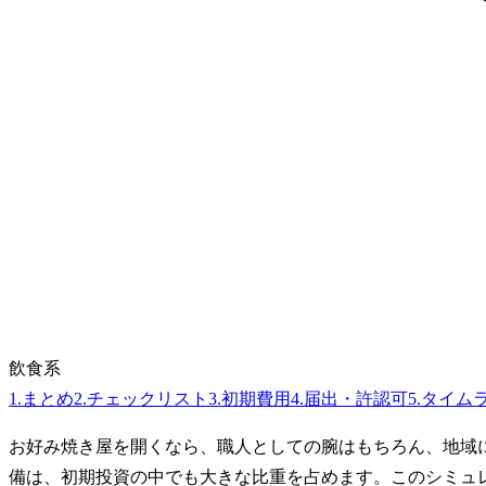
飲食系
1
.
まとめ
2
.
チェックリスト
3
.
初期費用
4
.
届出・許認可
5
.
タイム
お好み焼き屋を開くなら、職人としての腕はもちろん、地域
備は、初期投資の中でも大きな比重を占めます。このシミュ