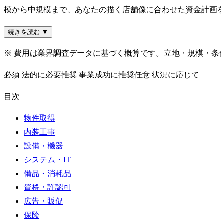
模から中規模まで、あなたの描く店舗像に合わせた資金計画
続きを読む ▼
※ 費用は業界調査データに基づく概算です。立地・規模・
必須
法的に必要
推奨
事業成功に推奨
任意
状況に応じて
目次
物件取得
内装工事
設備・機器
システム・IT
備品・消耗品
資格・許認可
広告・販促
保険