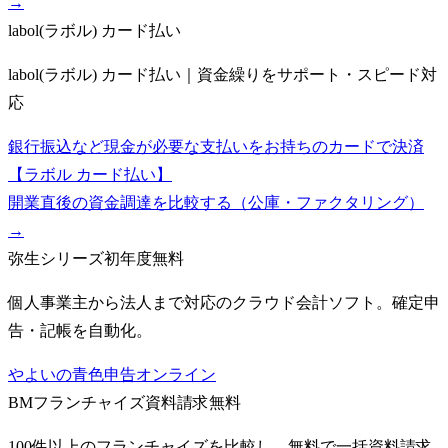
→
labol(ラボル) カード払い
labol(ラボル) カード払い｜資金繰りをサポート・スピード対
応
銀行振込など現金が必要な支払いをお持ちのカードで決済
【ラボル カード払い】
開業直後の資金調達を比較する（公庫・ファクタリング）
→
弥生シリーズ
初年度無料
個人事業主から法人まで対応のクラウド会計ソフト。確定申
告・記帳を自動化。
やよいの青色申告オンライン
BMフランチャイズ
資料請求無料
100件以上のフランチャイズを比較し、無料で一括資料請求