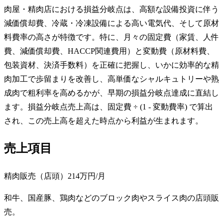
肉屋・精肉店における損益分岐点は、高額な設備投資に伴う
減価償却費、冷蔵・冷凍設備による高い電気代、そして原材
料費率の高さが特徴です。特に、月々の固定費（家賃、人件
費、減価償却費、HACCP関連費用）と変動費（原材料費、
包装資材、決済手数料）を正確に把握し、いかに効率的な精
肉加工で歩留まりを改善し、高単価なシャルキュトリーや熟
成肉で粗利率を高めるかが、早期の損益分岐点達成に直結し
ます。損益分岐点売上高は、固定費 ÷ (1 - 変動費率) で算出
され、この売上高を超えた時点から利益が生まれます。
売上項目
精肉販売（店頭）
214万円
/月
和牛、国産豚、鶏肉などのブロック肉やスライス肉の店頭販
売。