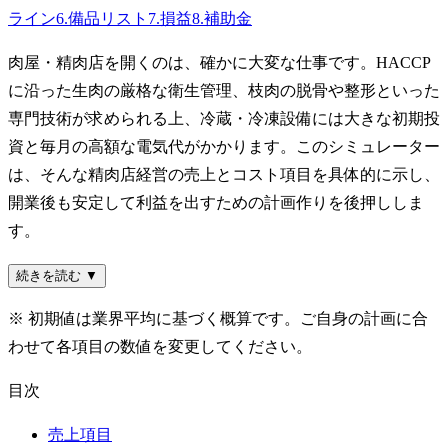
ライン
6
.
備品リスト
7
.
損益
8
.
補助金
肉屋・精肉店を開くのは、確かに大変な仕事です。HACCP
に沿った生肉の厳格な衛生管理、枝肉の脱骨や整形といった
専門技術が求められる上、冷蔵・冷凍設備には大きな初期投
資と毎月の高額な電気代がかかります。このシミュレーター
は、そんな精肉店経営の売上とコスト項目を具体的に示し、
開業後も安定して利益を出すための計画作りを後押ししま
す。
続きを読む ▼
※ 初期値は業界平均に基づく概算です。ご自身の計画に合
わせて各項目の数値を変更してください。
目次
売上項目