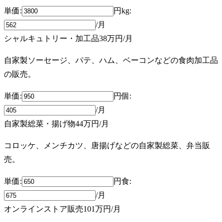
単価:
円
kg
:
/月
シャルキュトリー・加工品
38万円
/月
自家製ソーセージ、パテ、ハム、ベーコンなどの食肉加工品
の販売。
単価:
円
個
:
/月
自家製総菜・揚げ物
44万円
/月
コロッケ、メンチカツ、唐揚げなどの自家製総菜、弁当販
売。
単価:
円
食
:
/月
オンラインストア販売
101万円
/月