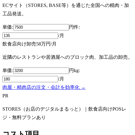
ECサイト（STORES, BASE等）を通じた全国への精肉・加
工品発送。
単価:
円
件
:
/月
飲食店向け卸売
58万円
/月
近隣のレストランや居酒屋へのブロック肉、加工品の卸売。
単価:
円
kg
:
/月
肉屋・精肉店の注文・会計を効率化 →
PR
STORES（お店のデジタルまるっと）｜飲食店向けPOSレ
ジ・無料プランあり
コスト項目