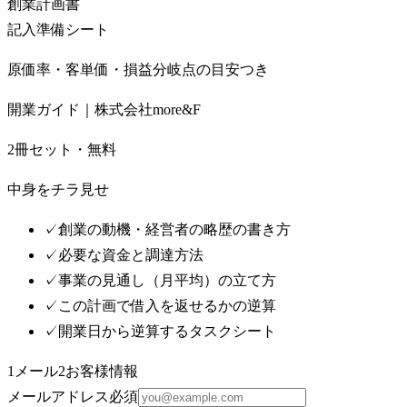
創業計画書
記入準備シート
原価率・客単価・損益分岐点の目安つき
開業ガイド｜株式会社more&F
2冊セット・無料
中身をチラ見せ
✓
創業の動機・経営者の略歴の書き方
✓
必要な資金と調達方法
✓
事業の見通し（月平均）の立て方
✓
この計画で借入を返せるかの逆算
✓
開業日から逆算するタスクシート
1
メール
2
お客様情報
メールアドレス
必須