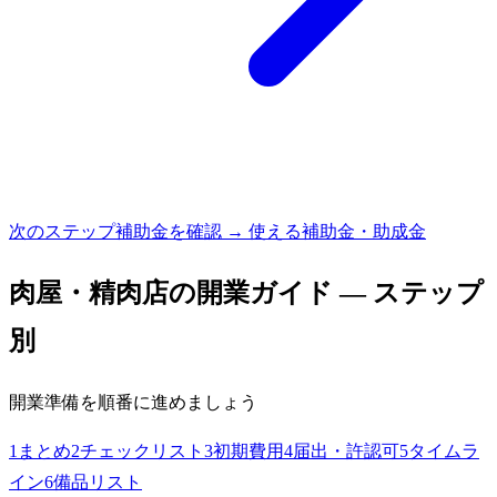
次のステップ
補助金を確認 → 使える補助金・助成金
肉屋・精肉店
の開業ガイド — ステップ
別
開業準備を順番に進めましょう
1
まとめ
2
チェックリスト
3
初期費用
4
届出・許認可
5
タイムラ
イン
6
備品リスト