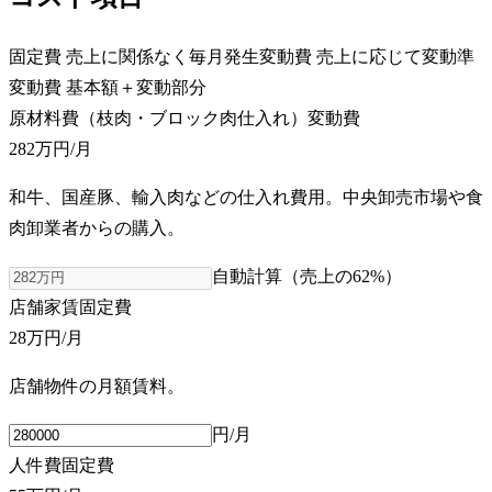
固定費
売上に関係なく毎月発生
変動費
売上に応じて変動
準
変動費
基本額＋変動部分
原材料費（枝肉・ブロック肉仕入れ）
変動費
282万円
/月
和牛、国産豚、輸入肉などの仕入れ費用。中央卸売市場や食
肉卸業者からの購入。
自動計算（売上の
62
%）
店舗家賃
固定費
28万円
/月
店舗物件の月額賃料。
円/月
人件費
固定費