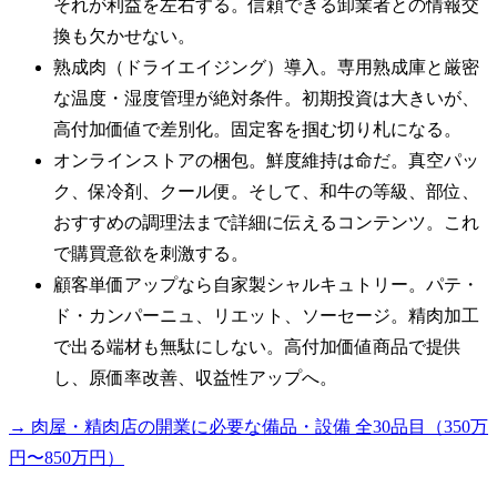
それが利益を左右する。信頼できる卸業者との情報交
換も欠かせない。
熟成肉（ドライエイジング）導入。専用熟成庫と厳密
な温度・湿度管理が絶対条件。初期投資は大きいが、
高付加価値で差別化。固定客を掴む切り札になる。
オンラインストアの梱包。鮮度維持は命だ。真空パッ
ク、保冷剤、クール便。そして、和牛の等級、部位、
おすすめの調理法まで詳細に伝えるコンテンツ。これ
で購買意欲を刺激する。
顧客単価アップなら自家製シャルキュトリー。パテ・
ド・カンパーニュ、リエット、ソーセージ。精肉加工
で出る端材も無駄にしない。高付加価値商品で提供
し、原価率改善、収益性アップへ。
→ 肉屋・精肉店の開業に必要な備品・設備 全30品目（350万
円〜850万円）