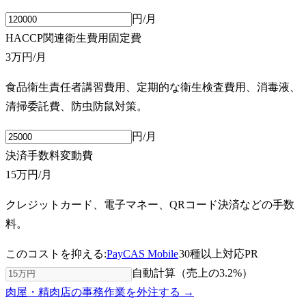
円/月
HACCP関連衛生費用
固定費
3万円
/月
食品衛生責任者講習費用、定期的な衛生検査費用、消毒液、
清掃委託費、防虫防鼠対策。
円/月
決済手数料
変動費
15万円
/月
クレジットカード、電子マネー、QRコード決済などの手数
料。
このコストを抑える:
PayCAS Mobile
30種以上対応
PR
自動計算（売上の
3.2
%）
肉屋・精肉店の事務作業を外注する →