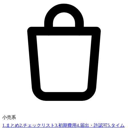
小売系
1
.
まとめ
2
.
チェックリスト
3
.
初期費用
4
.
届出・許認可
5
.
タイム