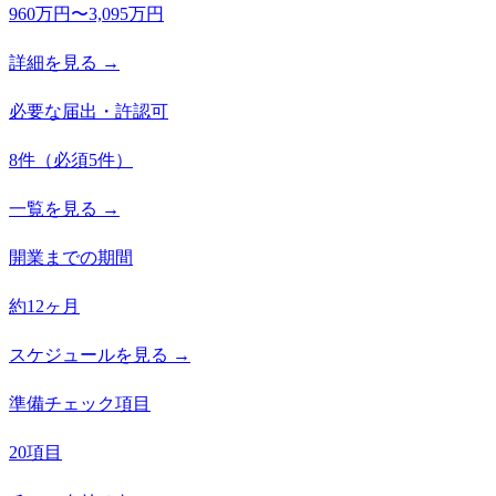
960万円〜3,095万円
詳細を見る →
必要な届出・許認可
8
件
（必須
5
件）
一覧を見る →
開業までの期間
約12ヶ月
スケジュールを見る →
準備チェック項目
20項目