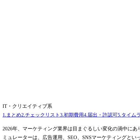
IT・クリエイティブ系
1
.
まとめ
2
.
チェックリスト
3
.
初期費用
4
.
届出・許認可
5
.
タイム
2026年、マーケティング業界は目まぐるしい変化の渦中に
ミュレーターは、広告運用、SEO、SNSマーケティングと