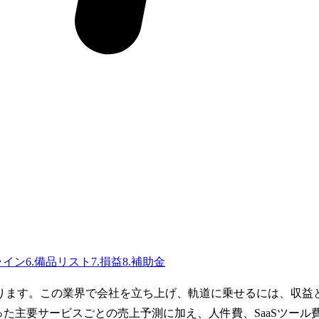
ライン
6
.
備品リスト
7
.
損益
8
.
補助金
あります。この業界で会社を立ち上げ、軌道に乗せるには、収
いった主要サービスごとの売上予測に加え、人件費、SaaSツー