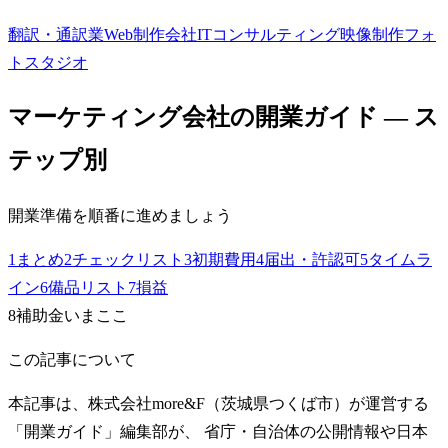
翻訳・通訳業
Web制作会社
ITコンサルティング
映像制作
フォ
トスタジオ
マーケティング会社
の開業ガイド — ス
テップ別
開業準備を順番に進めましょう
1
まとめ
2
チェックリスト
3
初期費用
4
届出・許認可
5
タイムラ
イン
6
備品リスト
7
損益
8
補助金
いまここ
この記事について
本記事は、株式会社more&F（茨城県つくば市）が運営する
「開業ガイド」編集部が、 省庁・自治体の公開情報や日本