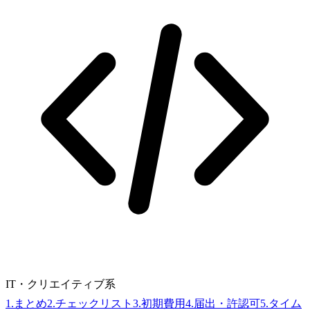
IT・クリエイティブ系
1
.
まとめ
2
.
チェックリスト
3
.
初期費用
4
.
届出・許認可
5
.
タイム