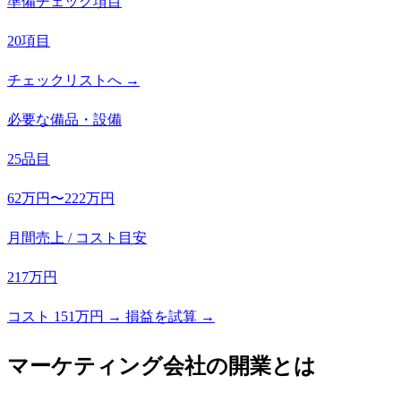
準備チェック項目
20項目
チェックリストへ →
必要な備品・設備
25品目
62万円〜222万円
月間売上 / コスト目安
217万円
コスト 151万円 → 損益を試算 →
マーケティング会社
の開業とは