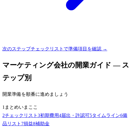
次のステップ
チェックリストで準備項目を確認 →
マーケティング会社
の開業ガイド — ス
テップ別
開業準備を順番に進めましょう
1
まとめ
いまここ
2
チェックリスト
3
初期費用
4
届出・許認可
5
タイムライン
6
備
品リスト
7
損益
8
補助金