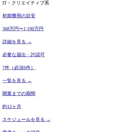
IT・クリエイティブ系
初期費用の目安
368万円〜1,190万円
詳細を見る →
必要な届出・許認可
7
件
（必須
6
件）
一覧を見る →
開業までの期間
約12ヶ月
スケジュールを見る →