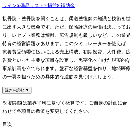
ライン
6
.
備品リスト
7
.
損益
8
.
補助金
接骨院・整骨院を開くことは、柔道整復師の知識と技術を世
に出す大きな機会です。ただ、保険診療の単価は決まってお
り、レセプト業務は煩雑、広告規制も厳しいなど、この業界
特有の経営課題があります。このシミュレーターを使えば、
療養費受領委任払いによる売上構成、初期投資、人件費、広
告費といった主要な項目を設定し、黒字化へ向けた現実的な
事業計画を立てられます。盤石な経営基盤を作り、地域医療
の一翼を担うための具体的な道筋を見つけましょう。
続きを読む ▼
※ 初期値は業界平均に基づく概算です。ご自身の計画に合
わせて各項目の数値を変更してください。
目次