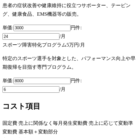
患者の症状改善や健康維持に役立つサポーター、テーピン
グ、健康食品、EMS機器等の販売。
単価:
円
件
:
/月
スポーツ障害特化プログラム
5万円
/月
特定のスポーツ選手を対象とした、パフォーマンス向上や早
期復帰を目指す専門プログラム。
単価:
円
件
:
/月
コスト項目
固定費
売上に関係なく毎月発生
変動費
売上に応じて変動
準
変動費
基本額＋変動部分