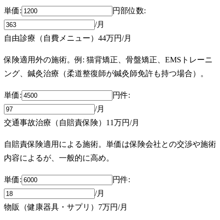
単価:
円
部位数
:
/月
自由診療（自費メニュー）
44万円
/月
保険適用外の施術。例: 猫背矯正、骨盤矯正、EMSトレーニ
ング、鍼灸治療（柔道整復師が鍼灸師免許も持つ場合）。
単価:
円
件
:
/月
交通事故治療（自賠責保険）
11万円
/月
自賠責保険適用による施術。単価は保険会社との交渉や施術
内容によるが、一般的に高め。
単価:
円
件
:
/月
物販（健康器具・サプリ）
7万円
/月