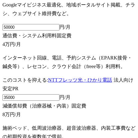
Googleマイビジネス最適化、地域ポータルサイト掲載、チラ
シ、ウェブサイト維持費など。
円/月
通信費・システム利用料
固定費
4万円
/月
インターネット回線、電話、予約システム（EPARK接骨・
鍼灸等）、レセコン、クラウド会計（freee等）利用料。
このコストを抑える:
NTTフレッツ光・ひかり電話
法人向け
安定
PR
円/月
減価償却費（治療器械・内装）
固定費
8万円
/月
施術ベッド、低周波治療器、超音波治療器、内装工事費など
の初期投資を複数年で償却。