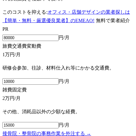
このコストを抑える:
オフィス・店舗デザインの業者探しは
【簡単・無料・厳選優良業者】のEMEAO!
無料で業者紹介
PR
円/月
旅費交通費
変動費
1万円
/月
研修会参加、往診、材料仕入れ等にかかる交通費。
円/月
雑費
固定費
2万円
/月
その他、消耗品以外の少額な経費。
円/月
接骨院・整骨院の事務作業を外注する →