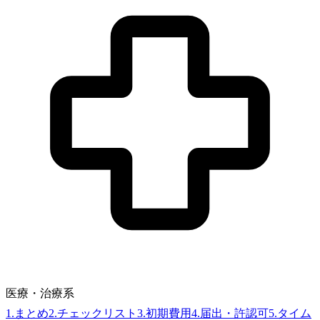
医療・治療系
1
.
まとめ
2
.
チェックリスト
3
.
初期費用
4
.
届出・許認可
5
.
タイム