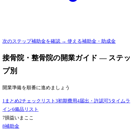
次のステップ
補助金を確認 → 使える補助金・助成金
接骨院・整骨院
の開業ガイド — ステッ
プ別
開業準備を順番に進めましょう
1
まとめ
2
チェックリスト
3
初期費用
4
届出・許認可
5
タイムラ
イン
6
備品リスト
7
損益
いまここ
8
補助金