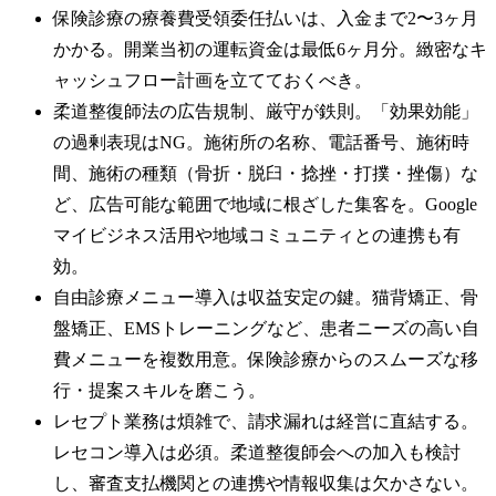
保険診療の療養費受領委任払いは、入金まで2〜3ヶ月
かかる。開業当初の運転資金は最低6ヶ月分。緻密なキ
ャッシュフロー計画を立てておくべき。
柔道整復師法の広告規制、厳守が鉄則。「効果効能」
の過剰表現はNG。施術所の名称、電話番号、施術時
間、施術の種類（骨折・脱臼・捻挫・打撲・挫傷）な
ど、広告可能な範囲で地域に根ざした集客を。Google
マイビジネス活用や地域コミュニティとの連携も有
効。
自由診療メニュー導入は収益安定の鍵。猫背矯正、骨
盤矯正、EMSトレーニングなど、患者ニーズの高い自
費メニューを複数用意。保険診療からのスムーズな移
行・提案スキルを磨こう。
レセプト業務は煩雑で、請求漏れは経営に直結する。
レセコン導入は必須。柔道整復師会への加入も検討
し、審査支払機関との連携や情報収集は欠かさない。