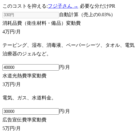
このコストを抑える:
フジ子さん →
必要な分だけ
PR
自動計算（売上の
0.03
%）
消耗品費（衛生材料・備品）
変動費
4万円
/月
テーピング、湿布、消毒液、ペーパーシーツ、タオル、電気
治療器のジェルなど。
円/月
水道光熱費
準変動費
3万円
/月
電気、ガス、水道料金。
円/月
広告宣伝費
準変動費
5万円
/月