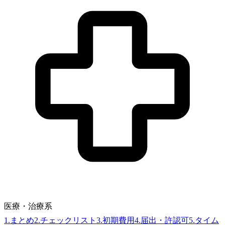
医療・治療系
1
.
まとめ
2
.
チェックリスト
3
.
初期費用
4
.
届出・許認可
5
.
タイム