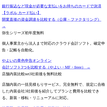
銀行振込など現金が必要な支払いをお持ちのカードで決済
【ラボル カード払い】
開業直後の資金調達を比較する（公庫・ファクタリング）
→
弥生シリーズ
初年度無料
個人事業主から法人まで対応のクラウド会計ソフト。確定申
告・記帳を自動化。
やよいの青色申告オンライン
会計ソフト3つを比較する（やよい・MF・freee）
→
店舗内装比較net
3社前後を無料比較
店舗内装の一括見積もりサービス。完全無料で、規定に合格
した内装会社3社前後を紹介してプランと費用を比較でき
る。新装・移転・リニューアルに対応。