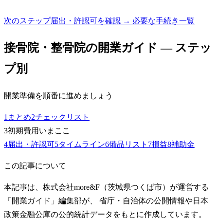
次のステップ
届出・許認可を確認 → 必要な手続き一覧
接骨院・整骨院
の開業ガイド — ステッ
プ別
開業準備を順番に進めましょう
1
まとめ
2
チェックリスト
3
初期費用
いまここ
4
届出・許認可
5
タイムライン
6
備品リスト
7
損益
8
補助金
この記事について
本記事は、株式会社more&F（茨城県つくば市）が運営する
「開業ガイド」編集部が、 省庁・自治体の公開情報や日本
政策金融公庫の公的統計データをもとに作成しています。