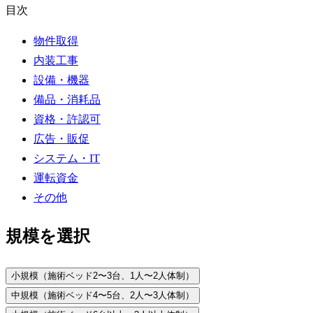
目次
物件取得
内装工事
設備・機器
備品・消耗品
資格・許認可
広告・販促
システム・IT
運転資金
その他
規模を選択
小規模（施術ベッド2〜3台、1人〜2人体制）
中規模（施術ベッド4〜5台、2人〜3人体制）