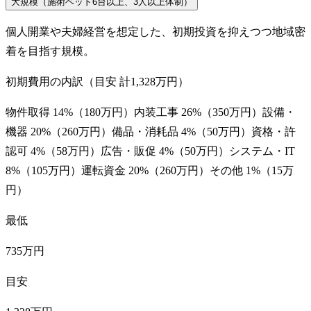
大規模（施術ベッド6台以上、3人以上体制）
個人開業や夫婦経営を想定した、初期投資を抑えつつ地域密
着を目指す規模。
初期費用の内訳（目安 計
1,328万円
）
物件取得
14
%（
180万円
）
内装工事
26
%（
350万円
）
設備・
機器
20
%（
260万円
）
備品・消耗品
4
%（
50万円
）
資格・許
認可
4
%（
58万円
）
広告・販促
4
%（
50万円
）
システム・IT
8
%（
105万円
）
運転資金
20
%（
260万円
）
その他
1
%（
15万
円
）
最低
735万円
目安