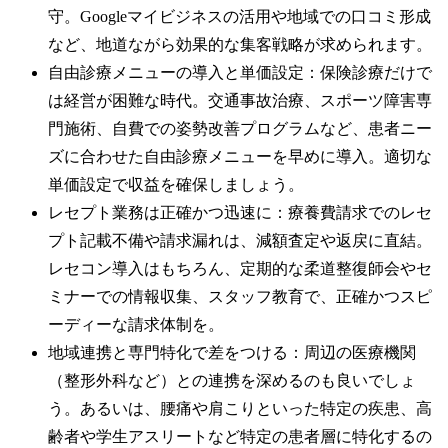
守。Googleマイビジネスの活用や地域での口コミ形成
など、地道ながら効果的な集客戦略が求められます。
自由診療メニューの導入と単価設定：保険診療だけで
は経営が困難な時代。交通事故治療、スポーツ障害専
門施術、自費での姿勢改善プログラムなど、患者ニー
ズに合わせた自由診療メニューを早めに導入。適切な
単価設定で収益を確保しましょう。
レセプト業務は正確かつ迅速に：療養費請求でのレセ
プト記載不備や請求漏れは、減額査定や返戻に直結。
レセコン導入はもちろん、定期的な柔道整復師会やセ
ミナーでの情報収集、スタッフ教育で、正確かつスピ
ーディーな請求体制を。
地域連携と専門特化で差をつける：周辺の医療機関
（整形外科など）との連携を深めるのも良いでしょ
う。あるいは、腰痛や肩こりといった特定の疾患、高
齢者や学生アスリートなど特定の患者層に特化するの