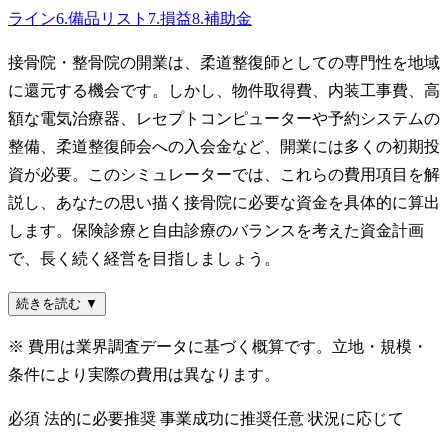
ライン
6
.
備品リスト
7
.
損益
8
.
補助金
接骨院・整骨院の開業は、柔道整復師としての専門性を地域
に還元する機会です。しかし、物件取得費、内装工事費、高
額な電気治療器、レセプトコンピューターや予約システムの
整備、柔道整復師会への入会金など、開業には多くの初期投
資が必要。このシミュレーターでは、これらの費用項目を解
説し、あなたの思い描く接骨院に必要な資金を具体的に算出
します。保険診療と自由診療のバランスを考えた資金計画
で、長く続く経営を目指しましょう。
続きを読む ▼
※ 費用は業界調査データに基づく概算です。立地・規模・
条件により実際の費用は異なります。
必須
法的に必要
推奨
事業成功に推奨
任意
状況に応じて