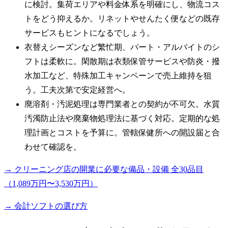
に検討。集荷エリアや料金体系を明確にし、物流コス
トをどう抑えるか。リネットやせんたく便などの既存
サービスもヒントになるでしょう。
衣替えシーズンなど繁忙期、パート・アルバイトのシ
フトは柔軟に。閑散期は衣類保管サービスや防炎・撥
水加工など、特殊加工キャンペーンで売上維持を狙
う。工夫次第で安定経営へ。
廃溶剤・汚泥処理は専門業者との契約が不可欠。水質
汚濁防止法や廃棄物処理法に基づく対応。定期的な処
理計画とコストを予算に。管轄保健所への開設届と合
わせて確認を。
→ クリーニング店の開業に必要な備品・設備 全30品目
（1,089万円〜3,530万円）
→ 会計ソフトの選び方