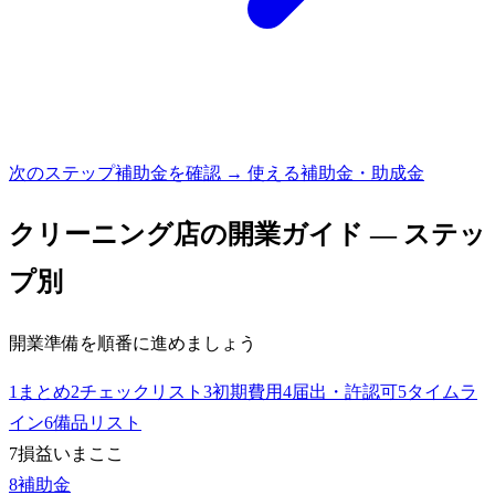
次のステップ
補助金を確認 → 使える補助金・助成金
クリーニング店
の開業ガイド — ステッ
プ別
開業準備を順番に進めましょう
1
まとめ
2
チェックリスト
3
初期費用
4
届出・許認可
5
タイムラ
イン
6
備品リスト
7
損益
いまここ
8
補助金