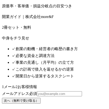
原価率・客単価・損益分岐点の目安つき
開業ガイド｜株式会社more&F
2冊セット・無料
中身をチラ見せ
✓
創業の動機・経営者の略歴の書き方
✓
必要な資金と調達方法
✓
事業の見通し（月平均）の立て方
✓
この計画で借入を返せるかの逆算
✓
開業日から逆算するタスクシート
1
メール
2
お客様情報
メールアドレス
必須
次へ（無料で受け取る）