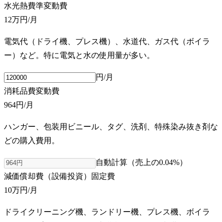
水光熱費
準変動費
12万円
/月
電気代（ドライ機、プレス機）、水道代、ガス代（ボイラ
ー）など。特に電気と水の使用量が多い。
円/月
消耗品費
変動費
964円
/月
ハンガー、包装用ビニール、タグ、洗剤、特殊染み抜き剤な
どの購入費用。
自動計算（売上の
0.04
%）
減価償却費（設備投資）
固定費
10万円
/月
ドライクリーニング機、ランドリー機、プレス機、ボイラ