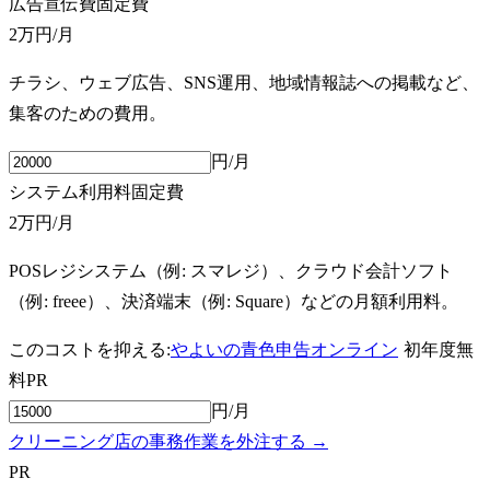
広告宣伝費
固定費
2万円
/月
チラシ、ウェブ広告、SNS運用、地域情報誌への掲載など、
集客のための費用。
円/月
システム利用料
固定費
2万円
/月
POSレジシステム（例: スマレジ）、クラウド会計ソフト
（例: freee）、決済端末（例: Square）などの月額利用料。
このコストを抑える:
やよいの青色申告オンライン
初年度無
料
PR
円/月
クリーニング店の事務作業を外注する →
PR