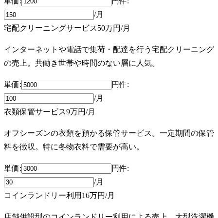
単価:
円
件
:
/月
宅配クリーニングサービス
50万円
/月
インターネットや電話で集荷・配達を行う宅配クリーニング
の売上。共働き世帯や時間のない層に人気。
単価:
円
件
:
/月
衣類保管サービス
9万円
/月
オフシーズンの衣類を預かる保管サービス。一定期間の保管
料を徴収。特に冬物衣料で需要が高い。
単価:
円
件
:
/月
コインランドリー利用
16万円
/月
店舗併設型のコインランドリー利用による売上。大型洗濯機