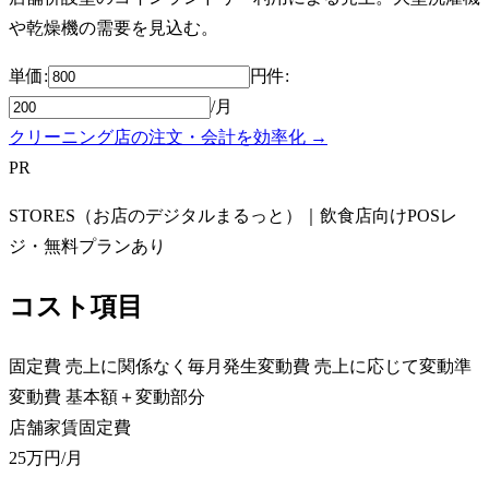
や乾燥機の需要を見込む。
単価:
円
件
:
/月
クリーニング店の注文・会計を効率化 →
PR
STORES（お店のデジタルまるっと）｜飲食店向けPOSレ
ジ・無料プランあり
コスト項目
固定費
売上に関係なく毎月発生
変動費
売上に応じて変動
準
変動費
基本額＋変動部分
店舗家賃
固定費
25万円
/月