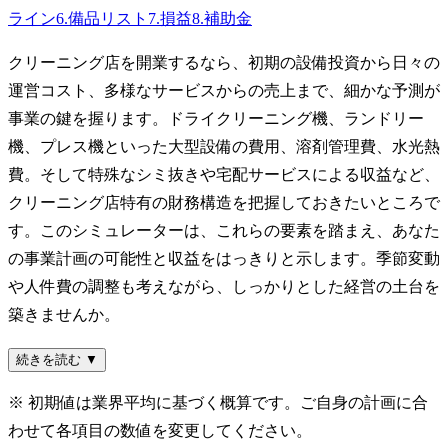
ライン
6
.
備品リスト
7
.
損益
8
.
補助金
クリーニング店を開業するなら、初期の設備投資から日々の
運営コスト、多様なサービスからの売上まで、細かな予測が
事業の鍵を握ります。ドライクリーニング機、ランドリー
機、プレス機といった大型設備の費用、溶剤管理費、水光熱
費。そして特殊なシミ抜きや宅配サービスによる収益など、
クリーニング店特有の財務構造を把握しておきたいところで
す。このシミュレーターは、これらの要素を踏まえ、あなた
の事業計画の可能性と収益をはっきりと示します。季節変動
や人件費の調整も考えながら、しっかりとした経営の土台を
築きませんか。
続きを読む ▼
※ 初期値は業界平均に基づく概算です。ご自身の計画に合
わせて各項目の数値を変更してください。