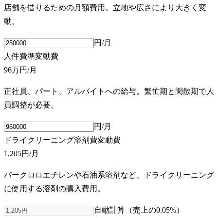
店舗を借りるための月額費用。立地や広さにより大きく変
動。
円/月
人件費
準変動費
96万円
/月
正社員、パート、アルバイトへの給与。繁忙期と閑散期で人
員調整が必要。
円/月
ドライクリーニング溶剤費
変動費
1,205円
/月
パークロロエチレンや石油系溶剤など、ドライクリーニング
に使用する溶剤の購入費用。
自動計算（売上の
0.05
%）