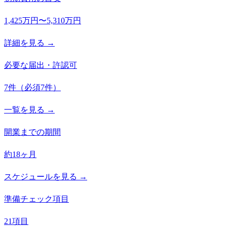
1,425万円〜5,310万円
詳細を見る →
必要な届出・許認可
7
件
（必須
7
件）
一覧を見る →
開業までの期間
約18ヶ月
スケジュールを見る →
準備チェック項目
21項目