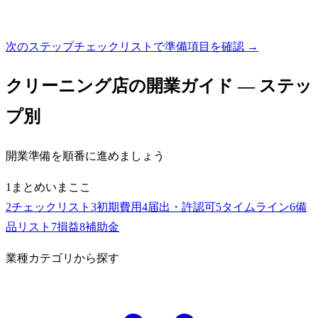
次のステップ
チェックリストで準備項目を確認 →
クリーニング店
の開業ガイド — ステッ
プ別
開業準備を順番に進めましょう
1
まとめ
いまここ
2
チェックリスト
3
初期費用
4
届出・許認可
5
タイムライン
6
備
品リスト
7
損益
8
補助金
業種カテゴリから探す