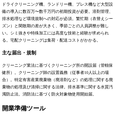
ドライクリーニング機、ランドリー機、プレス機など大型設
備の導入に数百万〜数千万円の初期投資が必要。溶剤管理、
排水処理など環境規制への対応が必須。繁忙期（衣替えシー
ズン）と閑散期の差が大きく、季節ごとの人員調整が難し
い。シミ抜きや特殊加工には高度な技術と経験が求められ
る。宅配クリーニングは集荷・配送コストがかかる。
主な届出・規制
クリーニング業法に基づくクリーニング所の開設届（管轄保
健所）。クリーニング師の設置義務（従事者10人以上の場
合）。特定有害産業廃棄物（廃溶剤など）の処理に関する廃
棄物の処理及び清掃に関する法律。排水基準に関する水質汚
濁防止法。消防法に基づく防火対象物使用開始届。
開業準備ツール