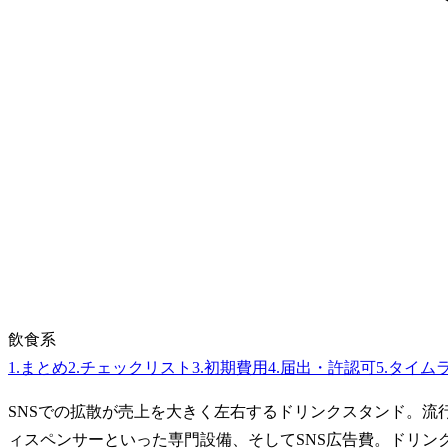
飲食系
1
.
まとめ
2
.
チェックリスト
3
.
初期費用
4
.
届出・許認可
5
.
タイム
SNSでの拡散が売上を大きく左右するドリンクスタンド。
ィスペンサーといった専門設備、そしてSNS広告費。ドリ