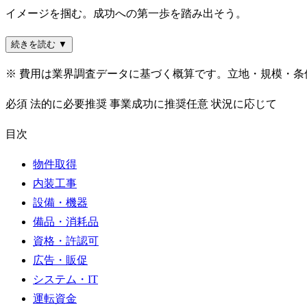
イメージを掴む。成功への第一歩を踏み出そう。
続きを読む ▼
※ 費用は業界調査データに基づく概算です。立地・規模・
必須
法的に必要
推奨
事業成功に推奨
任意
状況に応じて
目次
物件取得
内装工事
設備・機器
備品・消耗品
資格・許認可
広告・販促
システム・IT
運転資金