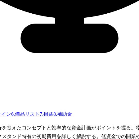
ライン
6
.
備品リスト
7
.
損益
8
.
補助金
流行を捉えたコンセプトと効率的な資金計画がポイントを握る。
ンクスタンド特有の初期費用を詳しく解説する。低資金での開業