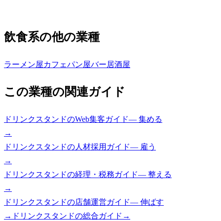
飲食系の他の業種
ラーメン屋
カフェ
パン屋
バー
居酒屋
この業種の関連ガイド
ドリンクスタンド
の
Web集客ガイド
—
集める
→
ドリンクスタンド
の
人材採用ガイド
—
雇う
→
ドリンクスタンド
の
経理・税務ガイド
—
整える
→
ドリンクスタンド
の
店舗運営ガイド
—
伸ばす
→
ドリンクスタンド
の総合ガイド
→