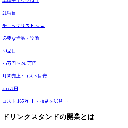
準備チェック項目
21項目
チェックリストへ →
必要な備品・設備
30品目
75万円〜293万円
月間売上 / コスト目安
255万円
コスト 165万円 → 損益を試算 →
ドリンクスタンド
の開業とは