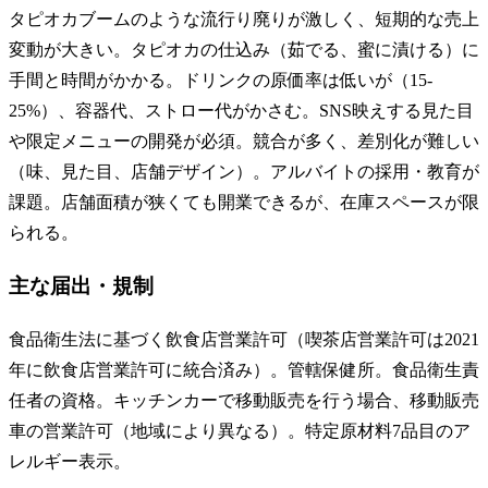
タピオカブームのような流行り廃りが激しく、短期的な売上
変動が大きい。タピオカの仕込み（茹でる、蜜に漬ける）に
手間と時間がかかる。ドリンクの原価率は低いが（15-
25%）、容器代、ストロー代がかさむ。SNS映えする見た目
や限定メニューの開発が必須。競合が多く、差別化が難しい
（味、見た目、店舗デザイン）。アルバイトの採用・教育が
課題。店舗面積が狭くても開業できるが、在庫スペースが限
られる。
主な届出・規制
食品衛生法に基づく飲食店営業許可（喫茶店営業許可は2021
年に飲食店営業許可に統合済み）。管轄保健所。食品衛生責
任者の資格。キッチンカーで移動販売を行う場合、移動販売
車の営業許可（地域により異なる）。特定原材料7品目のア
レルギー表示。