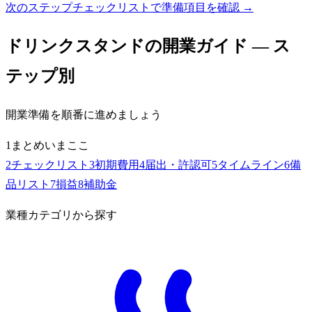
次のステップ
チェックリストで準備項目を確認 →
ドリンクスタンド
の開業ガイド — ス
テップ別
開業準備を順番に進めましょう
1
まとめ
いまここ
2
チェックリスト
3
初期費用
4
届出・許認可
5
タイムライン
6
備
品リスト
7
損益
8
補助金
業種カテゴリから探す