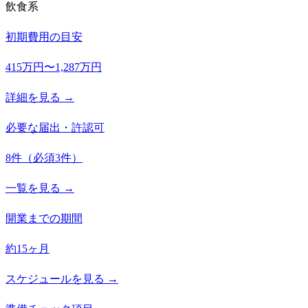
飲食系
初期費用の目安
415万円〜1,287万円
詳細を見る →
必要な届出・許認可
8
件
（必須
3
件）
一覧を見る →
開業までの期間
約15ヶ月
スケジュールを見る →