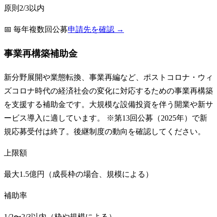
原則2/3以内
📅
毎年複数回公募
申請先を確認 →
事業再構築補助金
新分野展開や業態転換、事業再編など、ポストコロナ・ウィ
ズコロナ時代の経済社会の変化に対応するための事業再構築
を支援する補助金です。大規模な設備投資を伴う開業や新サ
ービス導入に適しています。 ※第13回公募（2025年）で新
規応募受付は終了。後継制度の動向を確認してください。
上限額
最大1.5億円（成長枠の場合、規模による）
補助率
1/2〜2/3以内（枠や規模による）