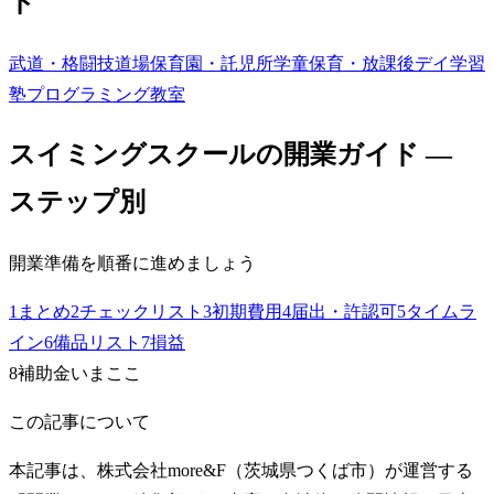
ド
武道・格闘技道場
保育園・託児所
学童保育・放課後デイ
学習
塾
プログラミング教室
スイミングスクール
の開業ガイド —
ステップ別
開業準備を順番に進めましょう
1
まとめ
2
チェックリスト
3
初期費用
4
届出・許認可
5
タイムラ
イン
6
備品リスト
7
損益
8
補助金
いまここ
この記事について
本記事は、株式会社more&F（茨城県つくば市）が運営する