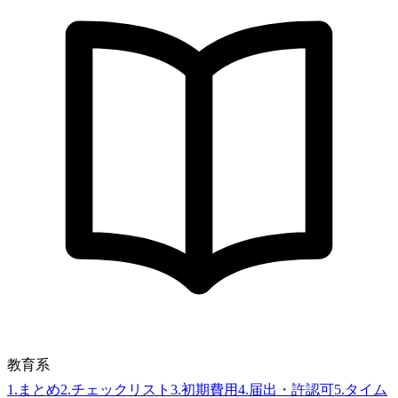
教育系
1
.
まとめ
2
.
チェックリスト
3
.
初期費用
4
.
届出・許認可
5
.
タイム