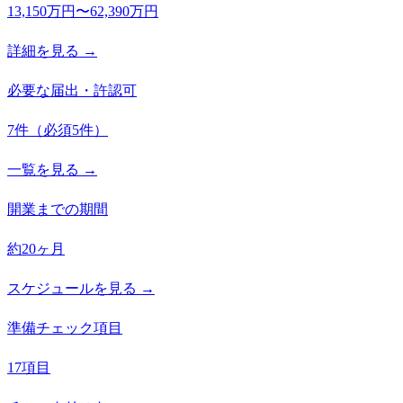
13,150万円〜62,390万円
詳細を見る →
必要な届出・許認可
7
件
（必須
5
件）
一覧を見る →
開業までの期間
約20ヶ月
スケジュールを見る →
準備チェック項目
17項目