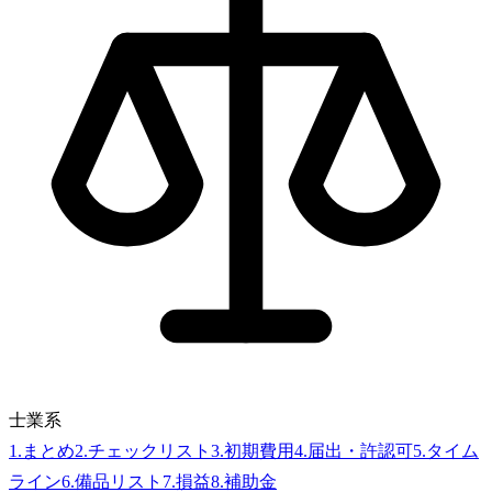
士業系
1
.
まとめ
2
.
チェックリスト
3
.
初期費用
4
.
届出・許認可
5
.
タイム
ライン
6
.
備品リスト
7
.
損益
8
.
補助金