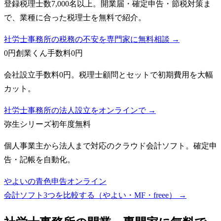
登録税理士数7,000名以上。開業届・確定申告・節税対策ま
で、業種に合った税理士を無料で紹介。
社労士事務所の税務の不安を専門家に無料相談 →
0円創業くん
手数料0円
会社設立手数料0円。税理士顧問とセットで初期費用を大幅
カット。
社労士事務所の法人設立をオンラインで →
弥生シリーズ
初年度無料
個人事業主から法人まで対応のクラウド会計ソフト。確定申
告・記帳を自動化。
やよいの青色申告オンライン
会計ソフト3つを比較する（やよい・MF・freee）
→