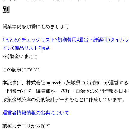
別
開業準備を順番に進めましょう
1
まとめ
2
チェックリスト
3
初期費用
4
届出・許認可
5
タイムラ
イン
6
備品リスト
7
損益
8
補助金
いまここ
この記事について
本記事は、株式会社more&F（茨城県つくば市）が運営する
「開業ガイド」編集部が、 省庁・自治体の公開情報や日本
政策金融公庫の公的統計データをもとに作成しています。
運営者情報
情報の出典について
業種カテゴリから探す